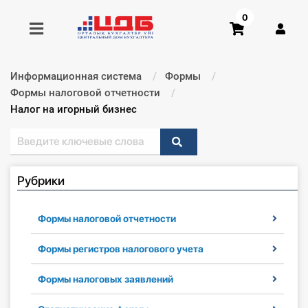
0
Информационная система
Формы
Получить консультацию
Формы налоговой отчетности
Текущий:
Налог на игорный бизнес
Купить доступ
Главная ИС
Рубрики
Формы
Формы налоговой отчетности
Консультации
Формы регистров налогового учета
Правовая база
Формы налоговых заявлений
Библиотека бухгалтера