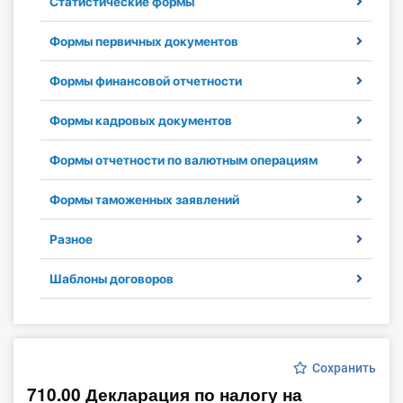
Статистические формы
Инструменты
Формы первичных документов
Вебинары
Формы финансовой отчетности
Справочник бухгалтера
Формы кадровых документов
Участник ВЭД
Формы отчетности по валютным операциям
Практика ИП
Формы таможенных заявлений
Разное
Кадры. Труд. Зарплата.
Шаблоны договоров
Учет по отраслям
Юридический помощник
Сохранить
Интернет-магазин
710.00 Декларация по налогу на