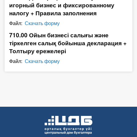
игорный бизнес и фиксированному
О Системе
налогу + Правила заполнения
Обучение
Файл:
Скачать форму
Тарифы
710.00 Ойын бизнесі салығы және
тіркелген салық бойынша декларация +
Тестирование для
Толтыру ережелері
бухгалтера
Файл:
Скачать форму