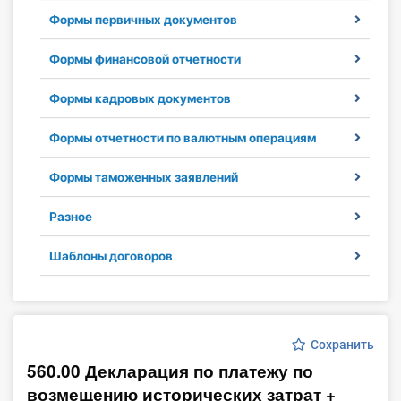
Формы первичных документов
Инструменты
Формы финансовой отчетности
Вебинары
Формы кадровых документов
Справочник бухгалтера
Формы отчетности по валютным операциям
Участник ВЭД
Формы таможенных заявлений
Практика ИП
Разное
Кадры. Труд. Зарплата.
Шаблоны договоров
Учет по отраслям
Юридический помощник
Сохранить
560.00 Декларация по платежу по
Интернет-магазин
возмещению исторических затрат +