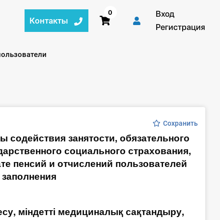
0
Вход
Контакты
Регистрация
й:
ользователи
Сохранить
ды содействия занятости, обязательного
дарственного социального страхования,
те пенсий и отчислений пользователей
 заполнения
су, міндетті медициналық сақтандыру,