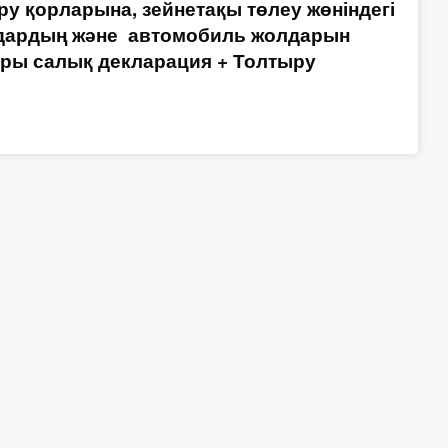
ру қорларына, зейнетақы төлеу жөніндегі
мдардың және автомобиль жолдарын
ы салық декларация + Толтыру