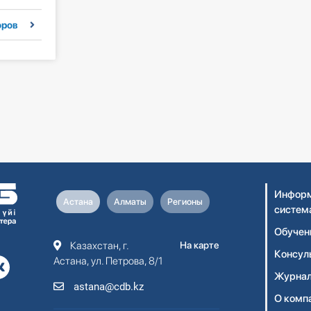
оров
Информ
Астана
Алматы
Регионы
систем
Обучен
Казахстан, г.
На карте
Консул
Астана, ул. Петрова, 8/1
Журнал
astana@cdb.kz
О комп