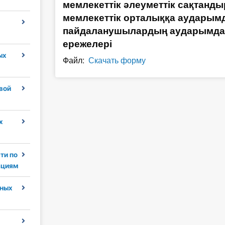
мемлекеттік әлеуметтік сақтанды
мемлекеттік орталыққа аудары
пайдаланушылардың аударымдар
ережелері
ых
Файл:
Скачать форму
вой
х
ти по
ациям
ных