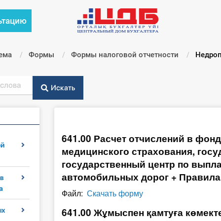
ьтацию
ема
Формы
Формы налоговой отчетности
Текущи
Недроп
Искать
641.00 Расчет отчислений в фон
ой
медицинского страхования, госу
государственный центр по выпла
автомобильных дорог + Правила
в
а
Файл:
Скачать форму
641.00 Жұмыспен қамтуға көмекте
ых