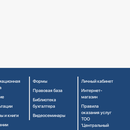
ационная
Формы
Личный кабинет
а
Правовая база
Интернет-
ие
магазин
Библиотека
ьтации
бухгалтера
Правила
оказания услуг
ы и книги
Видеосеминары
ТОО
ании
'Центральный