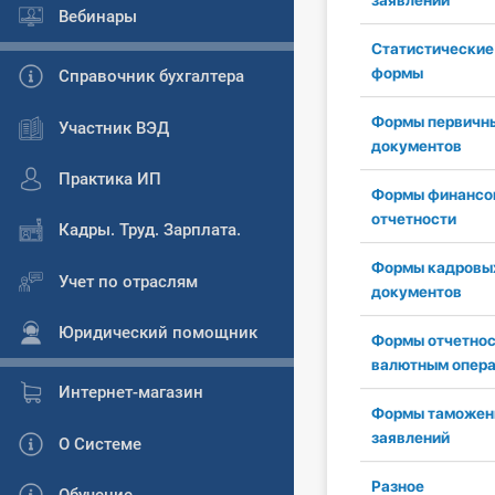
заявлений
Вебинары
Статистические
формы
Справочник бухгалтера
Формы первичн
Участник ВЭД
документов
Практика ИП
Формы финансо
отчетности
Кадры. Труд. Зарплата.
Формы кадровы
Учет по отраслям
документов
Юридический помощник
Формы отчетнос
валютным опер
Интернет-магазин
Формы таможен
заявлений
О Системе
Разное