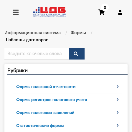
0
Информационная система
Формы
Получить консультацию
Текущий:
Шаблоны договоров
Купить доступ
Рубрики
Главная ИС
Формы
Формы налоговой отчетности
Консультации
Формы регистров налогового учета
Формы налоговых заявлений
Правовая база
Статистические формы
Библиотека бухгалтера