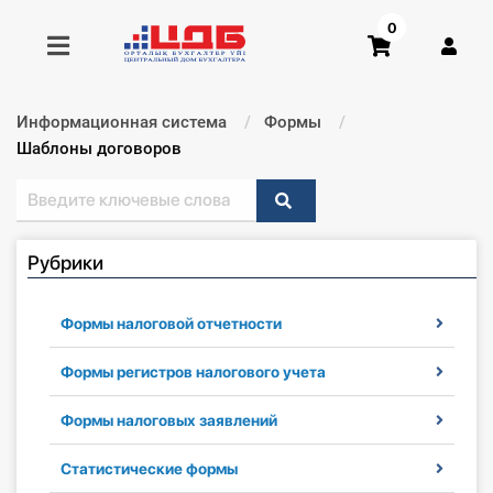
0
Информационная система
Формы
Получить консультацию
Текущий:
Шаблоны договоров
Купить доступ
Рубрики
Главная ИС
Формы
Формы налоговой отчетности
Консультации
Формы регистров налогового учета
Формы налоговых заявлений
Правовая база
Статистические формы
Библиотека бухгалтера