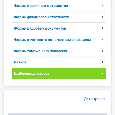
Формы первичных документов
Инструменты
Формы финансовой отчетности
Вебинары
Формы кадровых документов
Справочник бухгалтера
Формы отчетности по валютным операциям
Участник ВЭД
Формы таможенных заявлений
Практика ИП
Разное
Кадры. Труд. Зарплата.
Шаблоны договоров
Учет по отраслям
Юридический помощник
Сохранить
Интернет-магазин