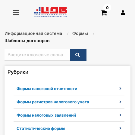
0
Информационная система
Формы
Получить консультацию
Текущий:
Шаблоны договоров
Купить доступ
Рубрики
Главная ИС
Формы
Формы налоговой отчетности
Консультации
Формы регистров налогового учета
Формы налоговых заявлений
Правовая база
Статистические формы
Библиотека бухгалтера