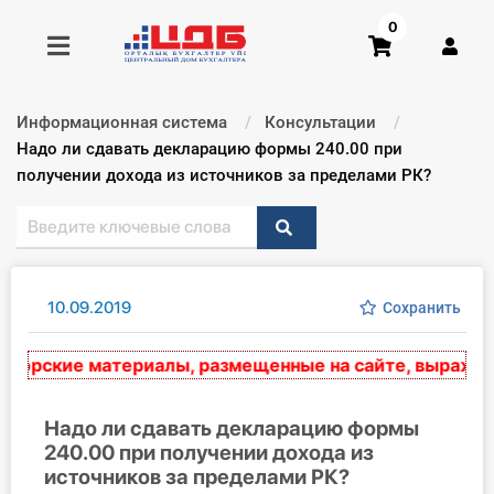
0
Информационная система
Консультации
Получить консультацию
Текущий:
Надо ли сдавать декларацию формы 240.00 при
получении дохода из источников за пределами РК?
Купить доступ
Главная ИС
10.09.2019
Сохранить
Формы
рские материалы, размещенные на сайте, выражают э
Консультации
Правовая база
Надо ли сдавать декларацию формы
240.00 при получении дохода из
источников за пределами РК?
Библиотека бухгалтера