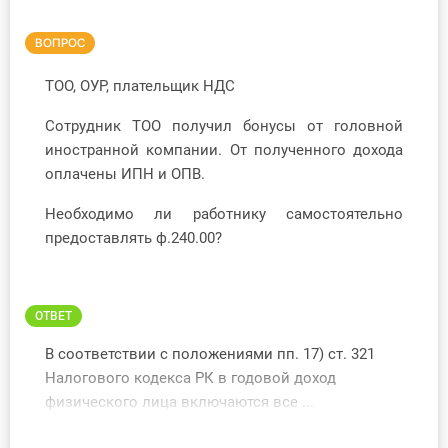
Инструменты
ВОПРОС
Вебинары
ТОО, ОУР, плательщик НДС
Сотрудник ТОО получил бонусы от головной
Справочник бухгалтера
иностранной компании. От полученного дохода
оплачены ИПН и ОПВ.
Участник ВЭД
Необходимо ли работнику самостоятельно
Практика ИП
предоставлять ф.240.00?
Кадры. Труд. Зарплата.
Учет по отраслям
ОТВЕТ
В соответствии с положениями пп. 17) ст. 321
Юридический помощник
Налогового кодекса РК в годовой доход
физического лица включаются все ...
Интернет-магазин