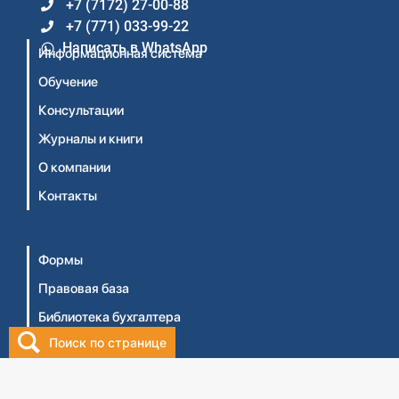
+7 (7172) 27-00-88
+7 (771) 033-99-22
Написать в WhatsApp
Информационная система
Обучение
Консультации
Журналы и книги
О компании
Контакты
Формы
Правовая база
Библиотека бухгалтера
Поиск по странице
Видеосеминары