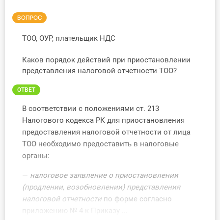
Инструменты
ВОПРОС
Вебинары
ТОО, ОУР, плательщик НДС
Каков порядок действий при приостановлении
Справочник бухгалтера
представления налоговой отчетности ТОО?
Участник ВЭД
ОТВЕТ
В соответствии с положениями ст. 213
Практика ИП
Налогового кодекса РК для приостановления
предоставления налоговой отчетности от лица
Кадры. Труд. Зарплата.
ТОО необходимо предоставить в налоговые
Учет по отраслям
органы:
—
налоговое заявление о приостановлении
Юридический помощник
(продлении, возобновлении) представления
налоговой отчетности
по форме согласно
Интернет-магазин
приложению № 4 к Приказу ...