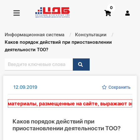
0
Информационная система
Консультации
Получить консультацию
Текущий:
Каков порядок действий при приостановлении
деятельности ТОО?
Купить доступ
Главная ИС
12.09.2019
Сохранить
Формы
материалы, размещенные на сайте, выражают эксперт
Консультации
Правовая база
Каков порядок действий при
приостановлении деятельности ТОО?
Библиотека бухгалтера