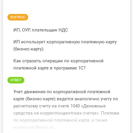
Инструменты
ВОПРОС
Вебинары
ИП, ОУР, плательщик НДС
Справочник бухгалтера
ИП использует корпоративную платежную карту
(бизнес-карту).
Участник ВЭД
Как отразить операции по корпоративной
Практика ИП
платежной карте в программе 1С?
Кадры. Труд. Зарплата.
ОТВЕТ
Учет движения по корпоративной платежной
Учет по отраслям
карте (бизнес-карте) ведется аналогично учету по
расчетному счету на счете 1040 «Денежные
Юридический помощник
средства на корреспондентских счетах». Платежи
по корпоративной платежной карте, а также
Интернет-магазин
комиссия банка за ...