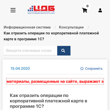
0
Информационная система
Консультации
Получить консультацию
Текущий:
Как отразить операции по корпоративной платежной
карте в программе 1С?
Купить доступ
Главная ИС
15.04.2020
Сохранить
Формы
 материалы, размещенные на сайте, выражают эксперт
Консультации
Правовая база
Как отразить операции по
корпоративной платежной карте в
программе 1С?
Библиотека бухгалтера