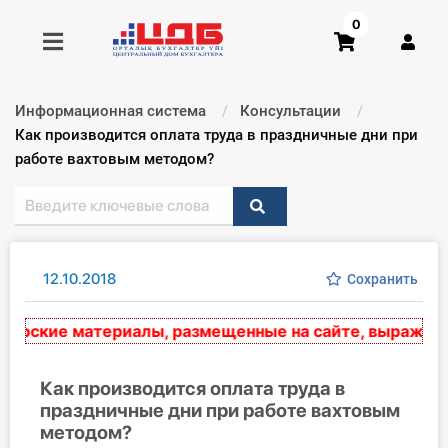
0
Информационная система
Консультации
Получить консультацию
Текущий:
Как производится оплата труда в праздничные дни при
работе вахтовым методом?
Купить доступ
Главная ИС
12.10.2018
Сохранить
Формы
рские материалы, размещенные на сайте, выражают э
Консультации
Правовая база
Как производится оплата труда в
праздничные дни при работе вахтовым
методом?
Библиотека бухгалтера