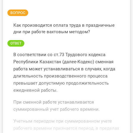
Инструменты
ВОПРОС
Вебинары
Как производится оплата труда в праздничные
дни при работе вахтовым методом?
Справочник бухгалтера
ОТВЕТ
Участник ВЭД
В соответствии со ст.73 Трудового кодекса
Республики Казахстан (далее-Кодекс) сменная
Практика ИП
работа может устанавливаться в случаях, когда
длительность производственного процесса
Кадры. Труд. Зарплата.
превышает допустимую продолжительность
ежедневной работы.
Учет по отраслям
При сменной работе устанавливается
Юридический помощник
суммированный учет рабочего времени.
Учетным периодом при суммированном учете
Интернет-магазин
рабочего времени признается период, в пределах