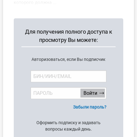
которого должна ...
О Системе
Обучение
Для получения полного доступа к
Тарифы
просмотру Вы можете:
Тестирование для
бухгалтера
Авторизоваться, если Вы подписчик
Забыли пароль?
Оформить подписку и задавать
вопросы каждый день.