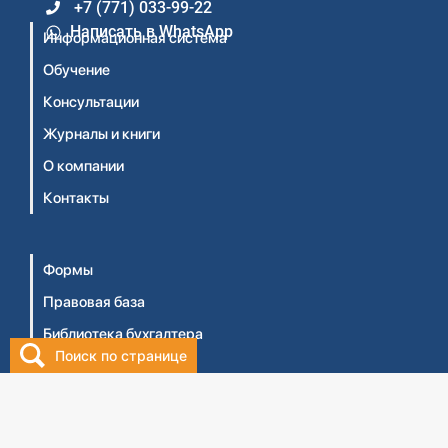
+7 (771) 033-99-22
Написать в WhatsApp
Информационная система
Обучение
Консультации
Журналы и книги
О компании
Контакты
Формы
Правовая база
Библиотека бухгалтера
Поиск по странице
Видеосеминары
Личный кабинет