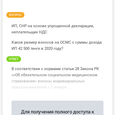
Инструменты
ВОПРОС
Вебинары
ИП, СНР на основе упрощенной декларации,
неплательщик НДС
Справочник бухгалтера
Каков размер взносов на ОСМС с суммы дохода
Участник ВЭД
ИП 42 500 тенге в 2020 году?
Практика ИП
ОТВЕТ
В соответствии с нормами статьи 28 Закона РК
Кадры. Труд. Зарплата.
««Об обязательном социальном медицинском
Учет по отраслям
страховании» взносы индивидуальных
предпринимателей с 1 января ...
Юридический помощник
Интернет-магазин
Для получения полного доступа к