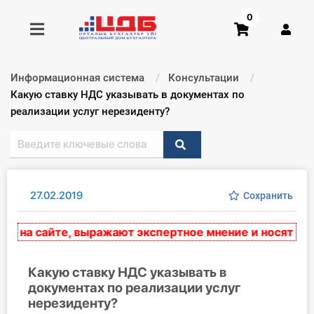
0
Информационная система
Консультации
Получить консультацию
Текущий:
Какую ставку НДС указывать в документах по
реализации услуг нерезиденту?
Купить доступ
Главная ИС
27.02.2019
Сохранить
Формы
на сайте, выражают экспертное мнение и носят реком
Консультации
Правовая база
Какую ставку НДС указывать в
документах по реализации услуг
нерезиденту?
Библиотека бухгалтера