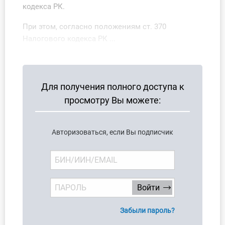
кодекса РК.
О Системе
При этом, согласно положениям ст. 370
Обучение
Налогового кодекса РК ...
Тарифы
Тестирование для
Для получения полного доступа к
бухгалтера
просмотру Вы можете:
Авторизоваться, если Вы подписчик
Забыли пароль?