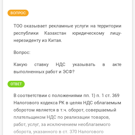
Инструменты
ВОПРОС
Вебинары
ТОО оказывает рекламные услуги на территории
республики Казахстан юридическому лицу-
Справочник бухгалтера
нерезиденту из Китая.
Вопрос:
Участник ВЭД
Какую ставку НДС указывать в акте
Практика ИП
выполненных работ и ЭСФ?
Кадры. Труд. Зарплата.
ОТВЕТ
Учет по отраслям
В соответствии с положениями пп. 1) п. 1 ст. 369
Налогового кодекса РК в целях НДС облагаемым
Юридический помощник
оборотом является в т.ч. оборот, совершаемый
плательщиком НДС по реализации товаров,
работ, услуг, за исключением необлагаемого
Интернет-магазин
оборота, указанного в ст. 370 Налогового