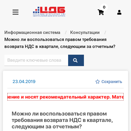
0
Информационная система
Консультации
Получить консультацию
Текущий:
Можно ли воспользоваться правом требования
возврата НДС в квартале, следующим за отчетным?
Купить доступ
Главная ИС
23.04.2019
Сохранить
Формы
ение и носят рекомендательный характер. Материалы
Консультации
Правовая база
Можно ли воспользоваться правом
требования возврата НДС в квартале,
следующим за отчетным?
Библиотека бухгалтера