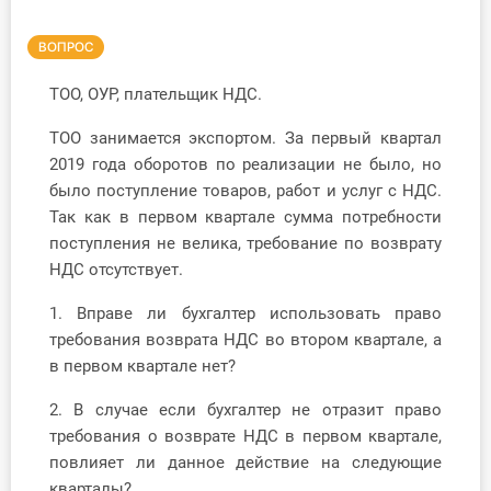
Инструменты
ВОПРОС
Вебинары
ТОО, ОУР, плательщик НДС.
ТОО занимается экспортом. За первый квартал
Справочник бухгалтера
2019 года оборотов по реализации не было, но
было поступление товаров, работ и услуг с НДС.
Участник ВЭД
Так как в первом квартале сумма потребности
поступления не велика, требование по возврату
Практика ИП
НДС отсутствует.
Кадры. Труд. Зарплата.
1. Вправе ли бухгалтер использовать право
требования возврата НДС во втором квартале, а
Учет по отраслям
в первом квартале нет?
Юридический помощник
2. В случае если бухгалтер не отразит право
требования о возврате НДС в первом квартале,
Интернет-магазин
повлияет ли данное действие на следующие
кварталы?