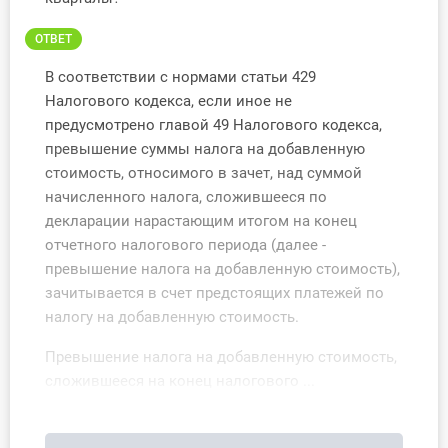
О Системе
ОТВЕТ
Обучение
В соответствии с нормами статьи 429
Налогового кодекса, если иное не
Тарифы
предусмотрено главой 49 Налогового кодекса,
превышение суммы налога на добавленную
Тестирование для
стоимость, относимого в зачет, над суммой
бухгалтера
начисленного налога, сложившееся по
декларации нарастающим итогом на конец
отчетного налогового периода (далее -
превышение налога на добавленную стоимость),
зачитывается в счет предстоящих платежей по
налогу на добавленную стоимость.
Превышение налога на добавленную стоимость,
сложившееся на конец налогового ...