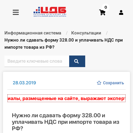
0
Информационная система
Консультации
Получить консультацию
Текущий:
Нужно ли сдавать форму 328.00 и уплачивать НДС при
импорте товара из РФ?
Купить доступ
Главная ИС
28.03.2019
Сохранить
Формы
риалы, размещенные на сайте, выражают экспертное м
Консультации
Правовая база
Нужно ли сдавать форму 328.00 и
уплачивать НДС при импорте товара из
РФ?
Библиотека бухгалтера