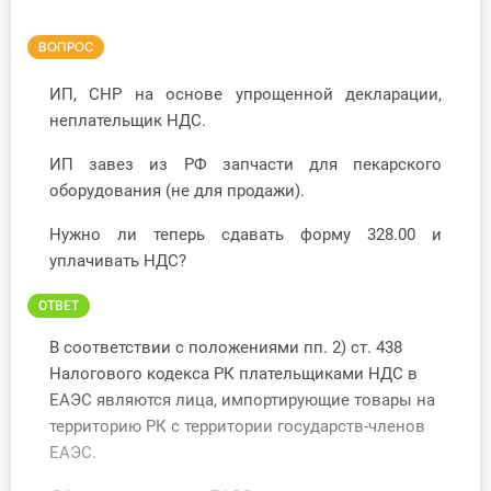
Инструменты
ВОПРОС
Вебинары
ИП, СНР на основе упрощенной декларации,
неплательщик НДС.
Справочник бухгалтера
ИП завез из РФ запчасти для пекарского
оборудования (не для продажи).
Участник ВЭД
Нужно ли теперь сдавать форму 328.00 и
Практика ИП
уплачивать НДС?
Кадры. Труд. Зарплата.
ОТВЕТ
Учет по отраслям
В соответствии с положениями пп. 2) ст. 438
Налогового кодекса РК плательщиками НДС в
Юридический помощник
ЕАЭС являются лица, импортирующие товары на
территорию РК с территории государств-членов
ЕАЭС.
Интернет-магазин