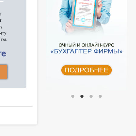
п
т
шу
чту
аты.
ге