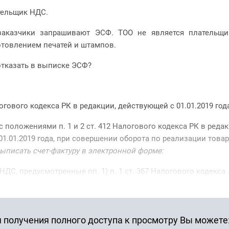
ательщик НДС.
заказчики запрашивают ЭСФ. ТОО не является плательщ
отовлением печатей и штампов.
отказать в выписке ЭСФ?
ового кодекса РК в редакции, действующей с 01.01.2019 год
с положениями п. 1 и 2 ст. 412 Налогового кодекса РК в редак
1.01.2019 года, при совершении оборота по реализации товаро
ыписать счет-фактуру в электронной форме:
НДС, предусмотренные пп. 1) п. 1 ст. 367 Налогового кодекса .
 получения полного доступа к просмотру Вы можете