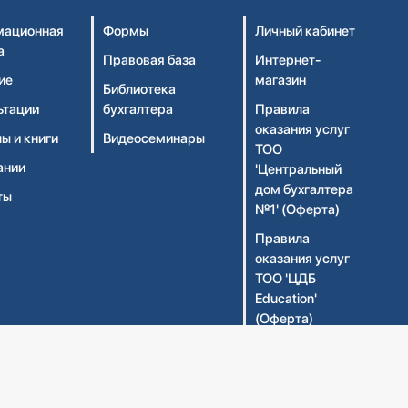
ационная
Формы
Личный кабинет
а
Правовая база
Интернет-
ие
магазин
Библиотека
ьтации
бухгалтера
Правила
оказания услуг
ы и книги
Видеосеминары
ТОО
ании
'Центральный
дом бухгалтера
ты
№1' (Оферта)
Правила
оказания услуг
ТОО 'ЦДБ
Education'
(Оферта)
Политика
конфиденциальности