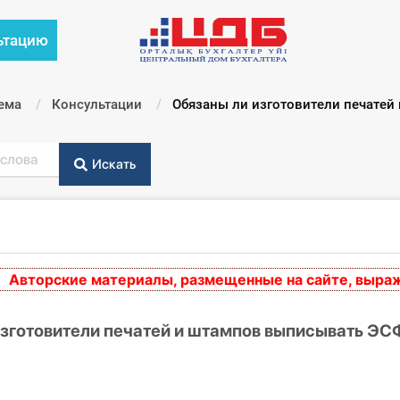
ьтацию
ема
Консультации
Текущий:
Обязаны ли изготовители печате
Искать
орские материалы, размещенные на сайте, выражают 
изготовители печатей и штампов выписывать ЭС