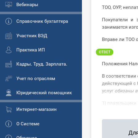
Вебинары
ТОО, ОУР, непл
Покупатели и 
Справочник бухгалтера
занимается изг
Участник ВЭД
Вправе ли ТОО 
Практика ИП
ОТВЕТ
Положения Налог
Кадры. Труд. Зарплата.
В соответствии 
Учет по отраслям
действующей с 0
услуг
обязаны в
Юридический помощник
1) плательщики 
Интернет-магазин
О Системе
Для