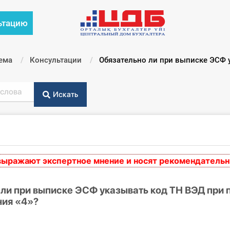
ьтацию
ема
Консультации
Текущий:
Обязательно ли при выписке ЭСФ 
Искать
жают экспертное мнение и носят рекомендательный х
ли при выписке ЭСФ указывать код ТН ВЭД при 
ия «4»?