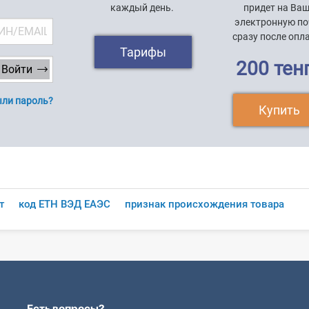
каждый день.
придет на Ва
электронную по
сразу после опл
Тарифы
200 тен
ли пароль?
Купить
т
код ЕТН ВЭД ЕАЭС
признак происхождения товара
Есть вопросы?