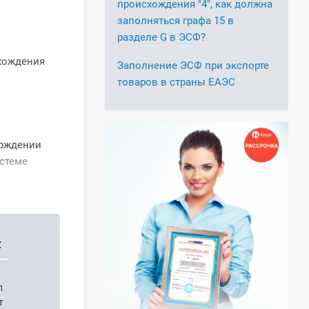
происхождения "4", как должна
заполняться графа 15 в
разделе G в ЭСФ?
схождения
Заполнение ЭСФ при экспорте
товаров в страны ЕАЭС
ерждении
стеме
:
п
т