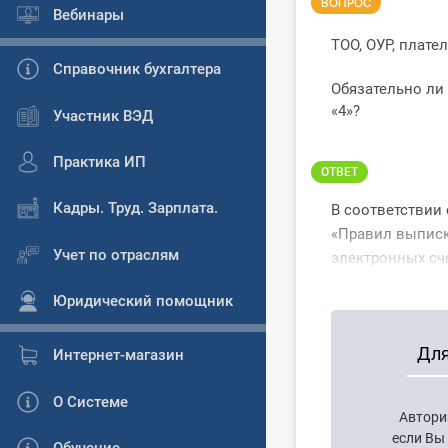
ВОПРОС
Вебинары
ТОО, ОУР, плат
Справочник бухгалтера
Обязательно ли
«4»?
Участник ВЭД
Практика ИП
ОТВЕТ
Кадры. Труд. Зарплата.
В соответствии 
«Правил выписк
Учет по отраслям
электронных сче
Юридический помощник
Для
Интернет-магазин
О Системе
Автори
если Вы