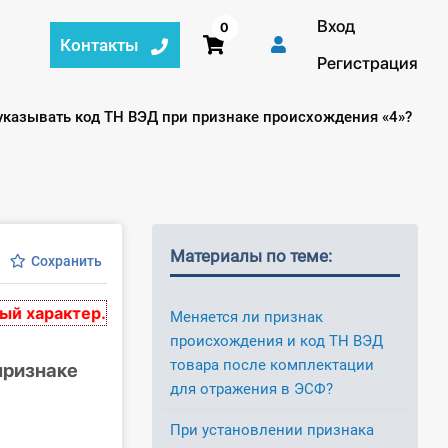
Вход
0
Контакты
Регистрация
указывать код ТН ВЭД при признаке происхождения «4»?
Материалы по теме:
Сохранить
арактер. Материалы основаны на нормативных актах, 
Меняется ли признак
происхождения и код ТН ВЭД
товара после комплектации
признаке
для отражения в ЭСФ?
При установлении признака