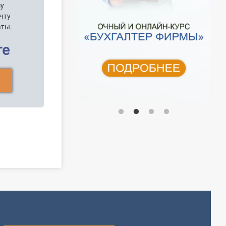
шу
чту
аты.
ге