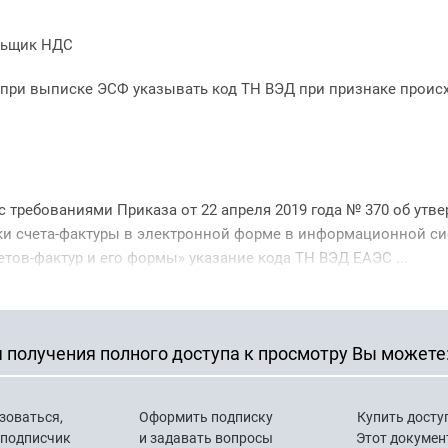
ельщик НДС
 при выписке ЭСФ указывать код ТН ВЭД при признаке прои
с требованиями Приказа от 22 апреля 2019 года № 370 об утв
и счета-фактуры в электронной форме в информационной си
тов-фактур и его формы» указание кода ТН ВЭД ЕАЭС ...
 получения полного доступа к просмотру Вы можете
зоваться,
Оформить подписку
Купить досту
 подписчик
и задавать вопросы
Этот докумен