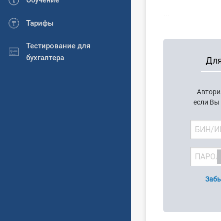
Обучение
...
Тарифы
Тестирование для
бухгалтера
Для
Автори
если Вы
Забы