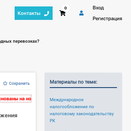
Вход
0
Контакты
Регистрация
одных перевозках?
Материалы по теме:
Сохранить
ны на нормативных актах, действительных на момент 
Международное
налогообложение по
налоговому законодательству
ожения
РК