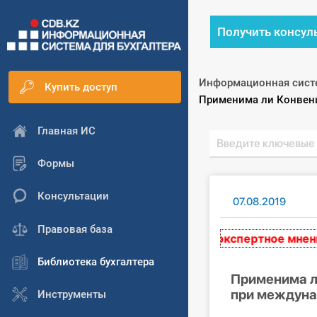
Получить консул
Информационная сист
Купить доступ
Текущий:
Применима ли Конвенц
Главная ИС
Формы
Консультации
07.08.2019
Правовая база
змещенные на сайте, выражают экспертное мнение и 
Библиотека бухгалтера
Применима л
при междуна
Инструменты