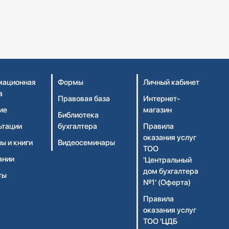
ационная
Формы
Личный кабинет
а
Правовая база
Интернет-
ие
магазин
Библиотека
ьтации
бухгалтера
Правила
оказания услуг
ы и книги
Видеосеминары
ТОО
ании
'Центральный
дом бухгалтера
ты
№1' (Оферта)
Правила
оказания услуг
ТОО 'ЦДБ