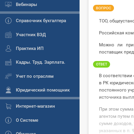
Вебинары
ВОПРОС
Справочник бухгалтера
ТОО, общеустан
Российская комп
Участник ВЭД
Можно ли при
Практика ИП
поставщик пред
Кадры. Труд. Зарплата.
ОТВЕТ
В соответствии 
Учет по отраслям
в РК юридическ
Юридический помощник
постоянного учр
источника выпл
Интернет-магазин
При этом сумма
агентом путем п
О Системе
сумме доходов, 
указанных в п. 