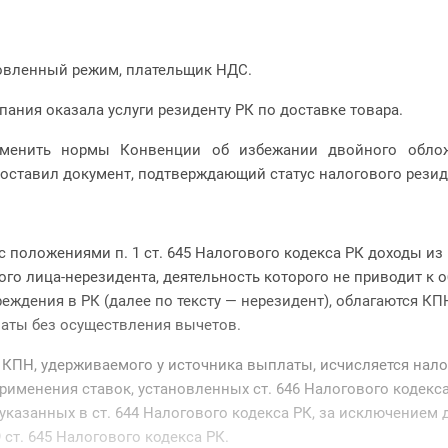
овленный режим, плательщик НДС.
ания оказала услуги резиденту РК по доставке товара.
менить нормы Конвенции об избежании двойного облож
оставил документ, подтверждающий статус налогового резид
с положениями п. 1 ст. 645 Налогового кодекса РК доходы из
ого лица-нерезидента, деятельность которого не приводит к
еждения в РК (далее по тексту — нерезидент), облагаются КП
аты без осуществления вычетов.
 КПН, удерживаемого у источника выплаты, исчисляется нал
рименения ставок, установленных ст. 646 Налогового кодекса
указанных в ст. 644 Налогового кодекса РК, за исключением 
9 ст. 645 Налогового кодекса РК.