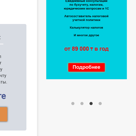
:
п
т
шу
чту
аты.
ге