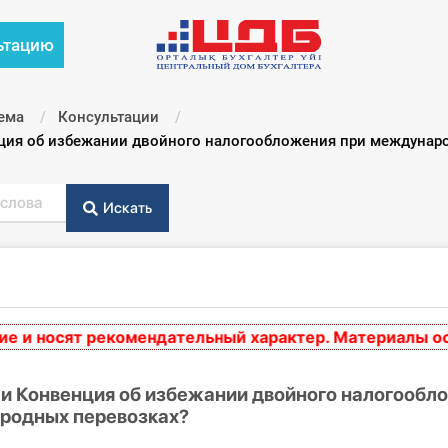
ьтацию
ема
Консультации
ия об избежании двойного налогообложения при междунар
Искать
носят рекомендательный характер. Материалы основа
и Конвенция об избежании двойного налогообл
родных перевозках?