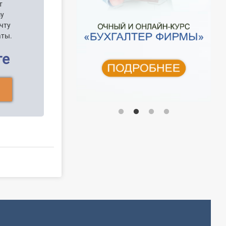
т
шу
чту
аты.
ге