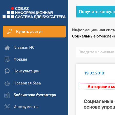
Получить консул
Информационная сист
Купить доступ
Текущий:
Социальные отчислени
Главная ИС
Формы
Консультации
19.02.2018
Правовая база
Авторские матер
Библиотека бухгалтера
Социальные о
основе упро
Инструменты