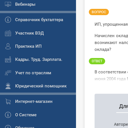
Вебинары
ВОПРОС
Справочник бухгалтера
ИП, упрощенная
Участник ВЭД
Начислен оклад
возникают нал
Практика ИП
оклада?
Кадры. Труд. Зарплата.
ОТВЕТ
В соответствии
Учет по отраслям
июня 2004 года 
Юридический помощник
Интернет-магазин
Для
О Системе
Автори