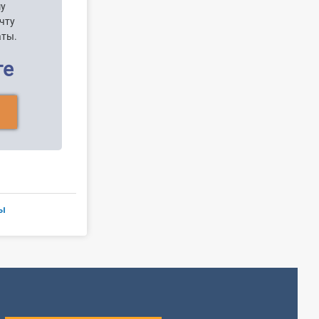
шу
чту
аты.
ге
ы