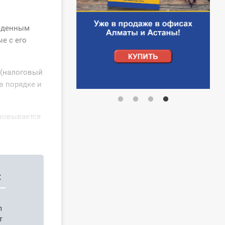
веденным
е с его
 (налоговый
в порядке и
сновывается
:
п
т