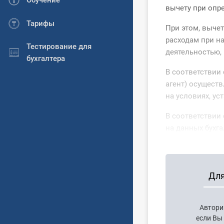
Обучение
вычету при опр
Тарифы
При этом, выче
расходам при н
Тестирование для
деятельностью,
бухгалтера
В соответствии
агент) осуществ
на условиях, у
В соответствии
на данных бухга
Для
Автори
если Вы