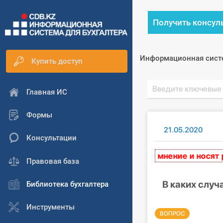
Получить консул
Информационная сист
Купить доступ
Главная ИС
Формы
21.05.2020
Консультации
на сайте, выражают экспертное мнение и носят реко
Правовая база
В каких случ
Библиотека бухгалтера
Инструменты
ВОПРОС