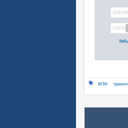
Забы
КПН
трансп