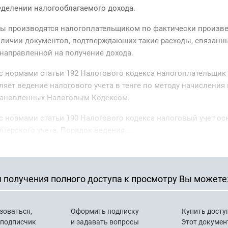
еделении налогооблагаемого дохода.
ты производятся налогоплательщиком по фактически произ
аличии документов, подтверждающих такие расходы, связанны
 направленной на получение дохода.
 с нормами статьи 192 Налогового кодекса налогоплательщик
ляет ведение налогового учета в тенге по методу начисления 
становленных Налоговым Кодексом.
 с нормами статьи 190 Налогового кодекса налоговый учет о
лтерского учета. Порядок ведения ...
 получения полного доступа к просмотру Вы можете
зоваться,
Оформить подписку
Купить досту
 подписчик
и задавать вопросы
Этот докумен