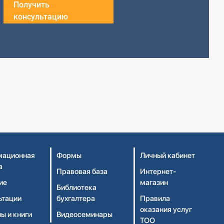
Получить
консультацию
ационная
Формы
Личный кабинет
а
Правовая база
Интернет-
ие
магазин
Библиотека
ьтации
бухгалтера
Правила
оказания услуг
ы и книги
Видеосеминары
ТОО