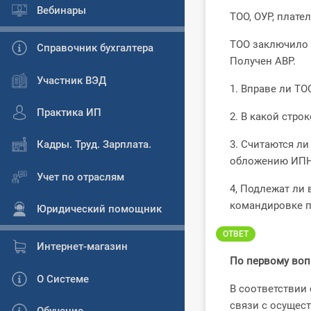
Вебинары
ТОО, ОУР, плат
ТОО заключило 
Справочник бухгалтера
Получен АВР.
Участник ВЭД
1. Вправе ли ТО
Практика ИП
2. В какой стро
Кадры. Труд. Зарплата.
3. Считаются л
обложению ИПН
Учет по отраслям
4, Подлежат ли
командировке п
Юридический помощник
ОТВЕТ
Интернет-магазин
По первому воп
О Системе
В соответствии
связи с осущес