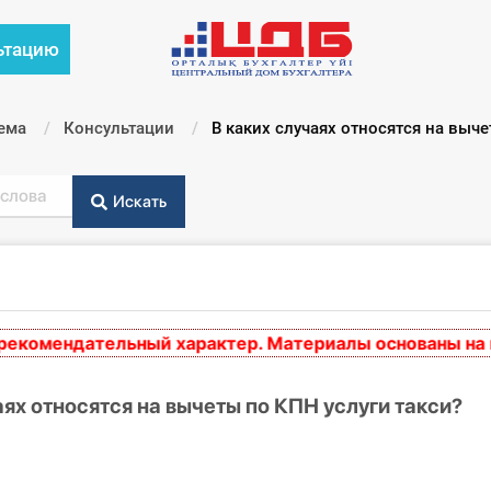
ьтацию
ема
Консультации
Текущий:
В каких случаях относятся на выче
Искать
мендательный характер. Материалы основаны на норм
аях относятся на вычеты по КПН услуги такси?