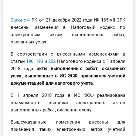
Инструменты
Законом
РК от 21 декабря 2022 года № 165-VII ЗРК
Вебинары
внесены изменения в Налоговый кодекс по
электронным актам выполненных работ,
Справочник бухгалтера
оказанных услуг.
Участник ВЭД
В соответствии с внесенными изменениями в
статьи
190
,
193
и
202
Налогового кодекса с 1 апреля
Практика ИП
2018 года
акты выполненных работ, оказанных
услуг
,
выписанные в ИС ЭСФ
,
признаются учетной
Кадры. Труд. Зарплата.
документацией для налогового учета
.
С 1 апреля 2018 года в ИС ЭСФ реализована
Учет по отраслям
возможность выписки электронных актов
выполненных работ, оказанных услуг.
Юридический помощник
Вышеуказанные изменения внесены для
Интернет-магазин
признания таких электронных актов учетной