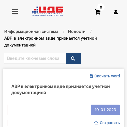
0
Информационная система
Новости
Получить консультацию
Текущий:
АВР в электронном виде признается учетной
документацией
Купить доступ
Главная ИС
Скачать word
Формы
АВР в электронном виде признается учетной
документацией
Консультации
Правовая база
19-01-2023
Библиотека бухгалтера
Сохранить