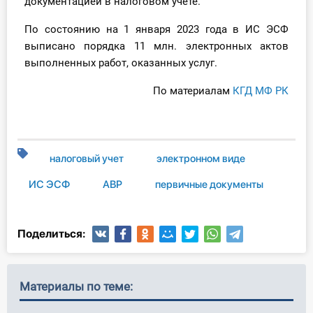
документацией в налоговом учете.
О Системе
По состоянию на 1 января 2023 года в ИС ЭСФ
Обучение
выписано порядка 11 млн. электронных актов
выполненных работ, оказанных услуг.
Тарифы
По материалам
КГД МФ РК
Тестирование для
бухгалтера
налоговый учет
электронном виде
ИС ЭСФ
АВР
первичные документы
Поделиться:
Материалы по теме: