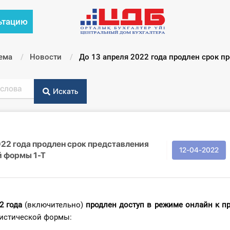
ьтацию
ема
Новости
Текущий:
До 13 апреля 2022 года продлен срок п
Искать
022 года продлен срок представления
12-04-2022
й формы 1-Т
2 года
(включительно)
продлен доступ в режиме онлайн
к п
тистической формы: