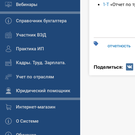
Вебинары
1-Т
«Отчет по т
Справочник бухгалтера
Участник ВЭД
отчетность
Практика ИП
Кадры. Труд. Зарплата.
Поделиться:
Учет по отраслям
Юридический помощник
Интернет-магазин
О Системе