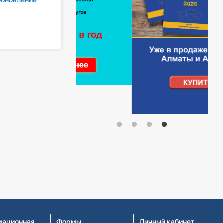
ационная
Формы
Личный кабинет