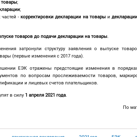
 товары
;
кларации
;
 частей -
корректировки декларации на товар
ы
и
деклараци
ыпуске товаров до подачи декларации на товары
.
енения затронули структуру заявления о выпуске товар
вары (первые изменения с 2017 года).
Решении ЕЭК отражены предстоящие изменения в порядка
ументов по вопросам прослеживаемости товаров, маркир
тификации и лицевых счетов плательщиков.
упят в силу
1 апреля 2021 года
.
По ма
таможенная декларация
2021 год
ЕЭК