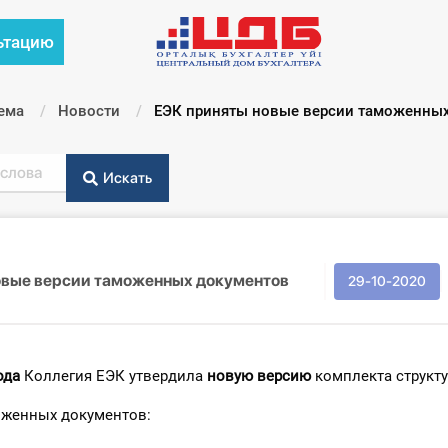
ьтацию
ема
Новости
Текущий:
ЕЭК приняты новые версии таможенны
Искать
овые версии таможенных документов
29-10-2020
ода
Коллегия ЕЭК утвердила
новую версию
комплекта структу
оженных документов: