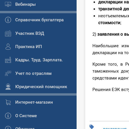
декларации на
Вебинары
транзитной де
неотъемлемых
Справочник бухгалтера
стоимости
;
Участник ВЭД
2)
заявления о в
Наибольшие изм
Практика ИП
декларации на то
Кадры. Труд. Зарплата.
Кроме того, в 
таможенных док
Учет по отраслям
средствами иден
Юридический помощник
Решения ЕЭК вст
Интернет-магазин
О Системе
декларация