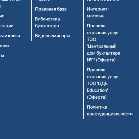
а
Правовая база
Интернет-
ие
магазин
Библиотека
ьтации
бухгалтера
Правила
оказания услуг
ы и книги
Видеосеминары
ТОО
ании
'Центральный
дом бухгалтера
ты
№1' (Оферта)
Правила
оказания услуг
ТОО 'ЦДБ
Education'
(Оферта)
Политика
конфиденциальности