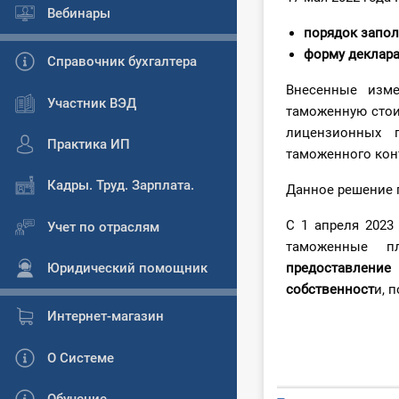
Вебинары
порядок запо
форму деклар
Справочник бухгалтера
Внесенные изм
Участник ВЭД
таможенную стои
лицензионных 
Практика ИП
таможенного кон
Кадры. Труд. Зарплата.
Данное решение 
С 1 апреля 2023
Учет по отраслям
таможенные п
Юридический помощник
предоставление
собственност
и, 
Интернет-магазин
О Системе