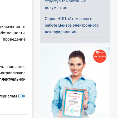
структур таможенных
документов
Опрос НПП «Атамекен» о
работе Центра электронного
включения в
декларирования
бственности,
 проведение
уплачиваются
атривающие
ллектуальной
териалам
ЕЭК