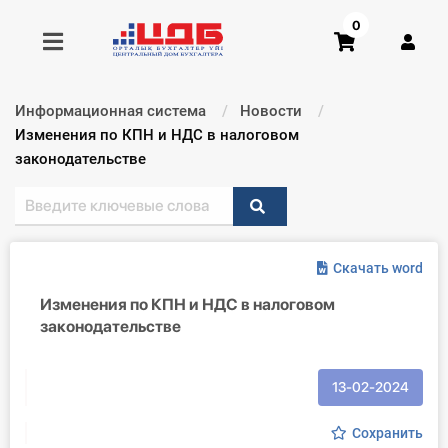
0
Информационная система
Новости
Получить консультацию
Текущий:
Изменения по КПН и НДС в налоговом
законодательстве
Купить доступ
Главная ИС
Скачать word
Формы
Изменения по КПН и НДС в налоговом
законодательстве
Консультации
Правовая база
13-02-2024
Библиотека бухгалтера
Сохранить