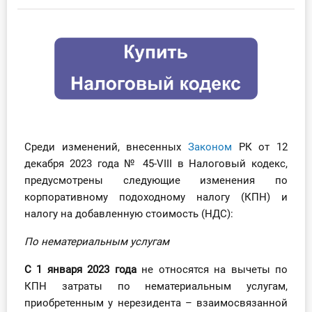
Инструменты
Вебинары
Справочник бухгалтера
Участник ВЭД
Среди изменений, внесенных
Законом
РК от 12
Практика ИП
декабря 2023 года № 45-VIII в Налоговый кодекс,
предусмотрены следующие изменения по
Кадры. Труд. Зарплата.
корпоративному подоходному налогу (КПН) и
налогу на добавленную стоимость (НДС):
Учет по отраслям
По нематериальным услугам
Юридический помощник
С 1 января 2023 года
не относятся на вычеты по
КПН затраты по нематериальным услугам,
Интернет-магазин
приобретенным у нерезидента – взаимосвязанной