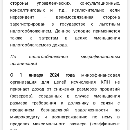
стороны управленческих, консультационных,
О Системе
консалтинговых и т.д., исключительно если
нерезидент – взаимосвязанная сторона
Обучение
зарегистрирован в государстве с льготным
налогообложением. Данное условие применяется
Тарифы
также к затратам в целях уменьшения
Тестирование для
налогооблагаемого дохода.
бухгалтера
По налогообложению микрофинансовых
организаций
С 1 января 2024 года
микрофинансовая
организация для целей исчисления КПН не
признает доход от снижения размеров провизий
(резервов), созданных в случае уменьшения
размера требования к должнику в связи с
прощением безнадежной задолженности по
микрокредиту и вознаграждению по нему в
пределах максимального размера (коэффициент