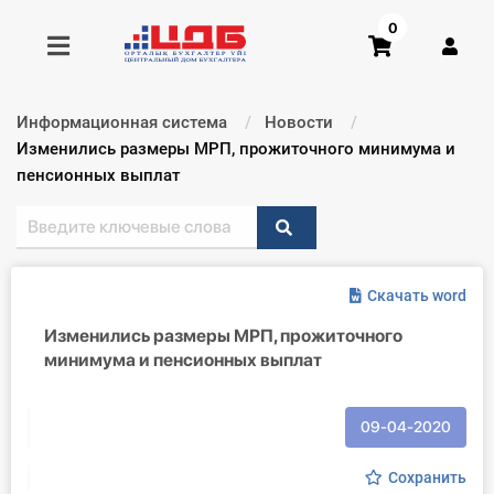
0
Информационная система
Новости
Получить консультацию
Текущий:
Изменились размеры МРП, прожиточного минимума и
пенсионных выплат
Купить доступ
Главная ИС
Скачать word
Формы
Изменились размеры МРП, прожиточного
минимума и пенсионных выплат
Консультации
Правовая база
09-04-2020
Библиотека бухгалтера
Сохранить