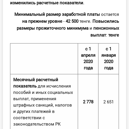
изменились расчетные показатели
.
О Системе
Минимальный размер заработной платы
остается
Обучение
на прежнем уровне
-
42 500
тенге.
Повысились
размеры прожиточного минимума
и
пенсионных
Тарифы
выплат
:
тенге
Тестирование для
с 1
с 1
бухгалтера
апреля
января
2020
2020
года
года
Месячный расчетный
показатель
для исчисления
пособий и иных социальных
выплат, применения
2 778
2 651
штрафных санкций, налогов
и других платежей в
соответствии с
законодательством РК