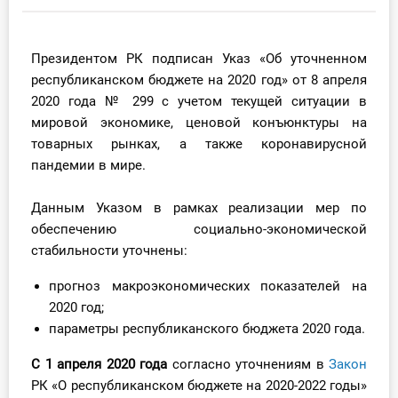
Инструменты
Президентом РК подписан Указ «Об уточненном
Вебинары
республиканском бюджете на 2020 год» от 8 апреля
2020 года № 299 с учетом текущей ситуации в
Справочник бухгалтера
мировой экономике, ценовой конъюнктуры на
товарных рынках, а также коронавирусной
Участник ВЭД
пандемии в мире.
Практика ИП
Данным Указом в рамках реализации мер по
обеспечению социально-экономической
Кадры. Труд. Зарплата.
стабильности уточнены:
Учет по отраслям
прогноз макроэкономических показателей на
2020 год;
Юридический помощник
параметры республиканского бюджета 2020 года.
С 1 апреля 2020 года
согласно уточнениям в
Закон
Интернет-магазин
РК «О республиканском бюджете на 2020-2022 годы»