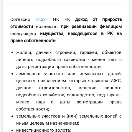
Инструменты
Согласно
ст.331
НК РК
доход от прироста
Вебинары
стоимости
возникает
при реализации физлицом
следующего
имущества, находящегося в РК на
Справочник бухгалтера
праве собственности
:
Участник ВЭД
жилищ, дачных строений, гаражей, объектов
личного подсобного хозяйства - менее года с
Практика ИП
даты регистрации права собственности;
земельных участков или земельных долей,
Кадры. Труд. Зарплата.
целевым назначением которых являются ИЖС,
дачное строительство, ведение личного
Учет по отраслям
подсобного хозяйства, садоводство, под гараж -
менее года с даты регистрации права
Юридический помощник
собственности;
земельных участков и (или) земельных долей с
Интернет-магазин
иным целевым назначением;
инвестиционного золота;