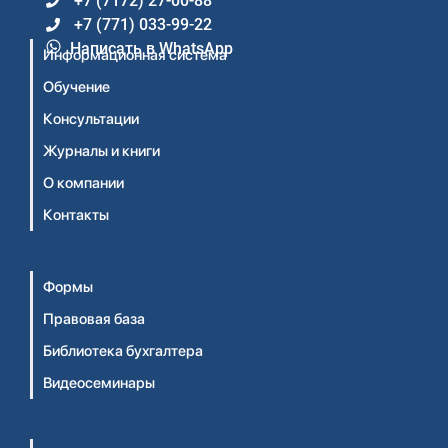
+7 (7172) 27-00-88
+7 (771) 033-99-22
Написать в WhatsApp
Информационная система
Обучение
Консультации
Журналы и книги
О компании
Контакты
Формы
Правовая база
Библиотека бухгалтера
Видеосеминары