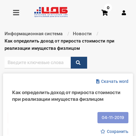
0
Информационная система
Новости
Получить консультацию
Текущий:
Как определить доход от прироста стоимости при
реализации имущества физлицом
Купить доступ
Главная ИС
Скачать word
Формы
Как определить доход от прироста стоимости
при реализации имущества физлицом
Консультации
Правовая база
04-11-2019
Библиотека бухгалтера
Сохранить