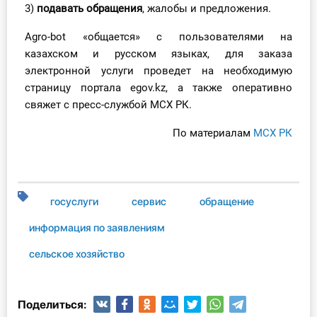
3)
подавать обращения
, жалобы и предложения.
О Системе
Agro-bot «общается» с пользователями на
Обучение
казахском и русском языках, для заказа
электронной услуги проведет на необходимую
Тарифы
страницу портала egov.kz, а также оперативно
свяжет с пресс-службой МСХ РК.
Тестирование для
бухгалтера
По материалам
МСХ РК
госуслуги
сервис
обращение
информация по заявлениям
сельское хозяйство
Поделиться: