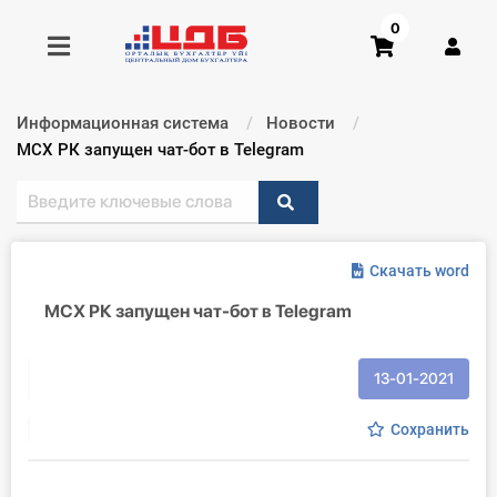
0
Информационная система
Новости
Получить консультацию
Текущий:
МСХ РК запущен чат-бот в Telegram
Купить доступ
Скачать word
Главная ИС
МСХ РК запущен чат-бот в Telegram
Формы
Консультации
13-01-2021
Правовая база
Сохранить
Библиотека бухгалтера