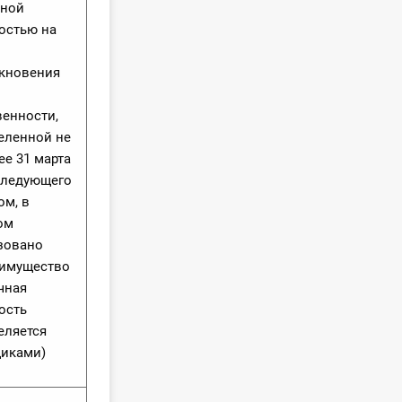
ной
остью на
кновения
венности,
еленной не
ее 31 марта
 следующего
ом, в
ом
зовано
 имущество
чная
ость
еляется
иками)