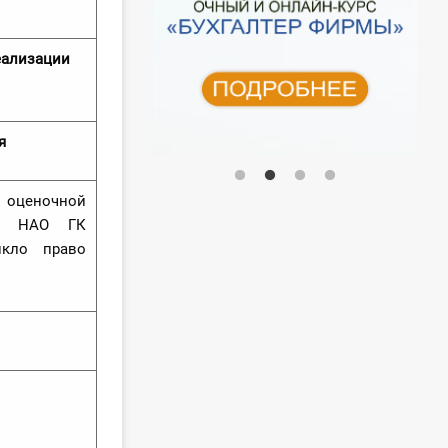
еализации
я
 оценочной
во НАО ГК
икло право