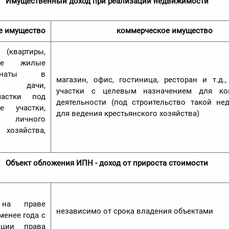
Имущественный доход при реализации недвижимости
е имущество
к
оммерческое имущество
вартиры,
ные жилые
мнаты в
магазин, офис, гостиница, ресторан и т.д.
), дачи,
участки с целевым назначением для ко
частки под
деятельности (под строительство такой не
е участки,
для ведения крестьянского хозяйства)
личного
хозяйства,
Объект обложения ИПН - доход от прироста стоимости
 на праве
независимо от срока владения объектами
менее года с
ации права