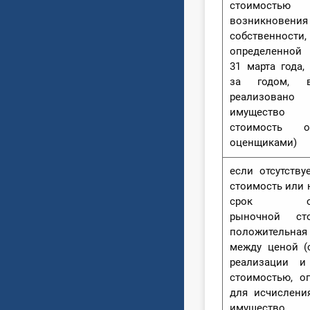
стоимостью
возникнове
собственности,
определенной 
31 марта года,
за годом, 
реализова
имущество 
стоимость оп
оценщиками)
если отсутству
стоимость или 
срок опре
рыночной ст
положительн
между ценой (
реализации и
стоимостью, о
для исчислени
имущество