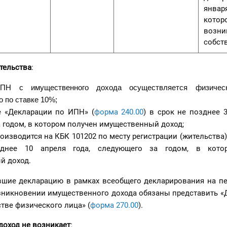
января
котор
возни
собст
тельства
:
ИПН с имущественного дохода осуществляется физичес
 по ставке 10%;
е «Декларации по ИПН» (
форма 240.00
) в срок не позднее 3
 годом, в котором получен имущественный доход;
оизводится на КБК 101202 по месту регистрации (жительства
днее 10 апреля года, следующего за годом, в кото
й доход.
вшие декларацию в рамках всеобщего декларирования на пе
возникновении имущественного дохода обязаны представить 
тве физического лица» (
форма
270.00
).
доход не возникает
: