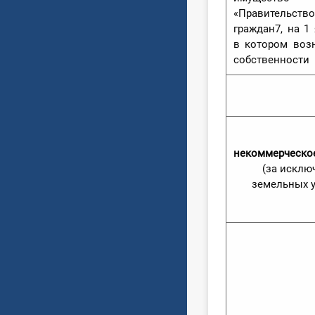
«Правитель
граждан7, на 1 
в котором воз
собственности
некоммерческо
(за исклю
земельных у