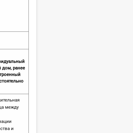
видуальный
 дом, ранее
троенный
стоятельно
ительная
ца между
зации
ства и