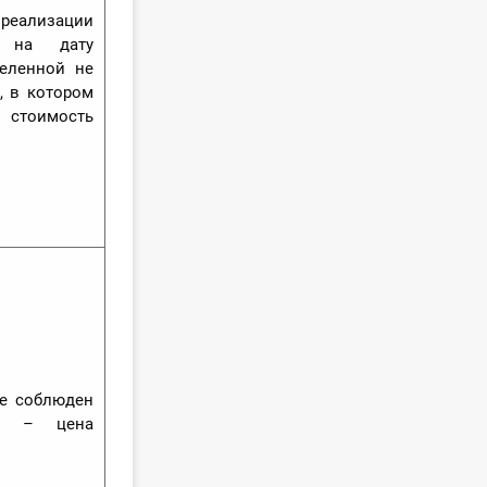
еализации
 на дату
деленной не
, в котором
 стоимость
не соблюден
ти – цена