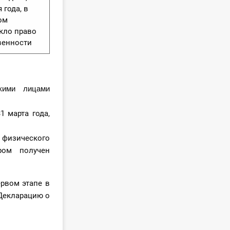
 года, в
ом
кло право
венности
кими лицами
1 марта года,
) физического
ром получен
рвом этапе в
«Декларацию о