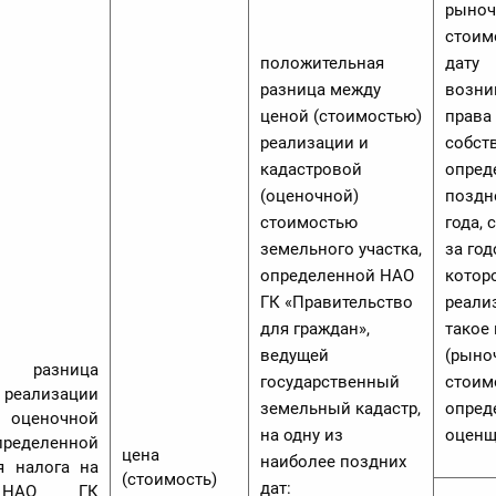
рыноч
стоим
положительная
дату
разница между
возни
ценой (стоимостью)
права
реализации и
собст
кадастровой
опред
(оценочной)
поздн
стоимостью
года,
земельного участка,
за год
определенной НАО
котор
ГК «Правительство
реали
для граждан»,
такое
ведущей
(рыно
ая разница
государственный
стоим
реализации
земельный кадастр,
опред
 оценочной
на одну из
оценщ
пределенной
цена
наиболее поздних
я налога на
(стоимость)
дат:
 НАО ГК