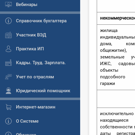
Вебинары
некоммерческо
Справочник бухгалтера
жилища (к
Участник ВЭД
индивидуаль
дома, ко
Практика ИП
общежитие
земельные у
Кадры. Труд. Зарплата.
ИЖС, садовы
объекты 
Учет по отраслям
подсобного 
гаражи
Юридический помощник
Интернет-магазин
исключительно
находящиеся
О Системе
собственности 
даты регистр