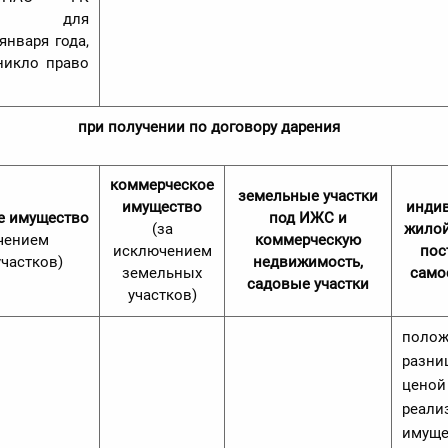
ство для
января года,
никло право
при получении по договору дарения
коммерческое
земельные участки
имущество
инди
е имущество
под ИЖС и
(за
жилой
чением
коммерческую
исключением
пос
частков)
недвижимость,
земельных
само
садовые участки
участков)
полож
разни
ценой
реали
имуще