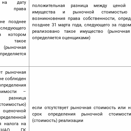
 на дату
положительная разница между ценой р
ния права
имущества и рыночной стоимостью
возникновения права собственности, опре
не позднее
позднее 31 марта года, следующего за годом
 следующего
реализовано такое имущество (рыночная
в котором
определяется оценщиками)
но такое
(рыночная
ределяется
ет рыночная
не соблюден
деления
оимости –
ая разница
стоимостью)
если отсутствует рыночная стоимость или 
 оценочной
срок определения рыночной стоимос
пределенной
(стоимость) реализации
я налога на
 НАО ГК