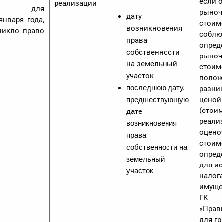
если о
реализации
ство для
рыноч
дату
января года,
стоим
возникновения
никло право
соблю
права
опред
собственности
рыноч
на земельный
стоим
участок
полож
последнюю дату,
разни
предшествующую
ценой
(стои
дате
реали
возникновения
оцено
права
стоим
собственности на
опред
земельный
для и
участок
налог
имуще
ГК
«Прав
для гр