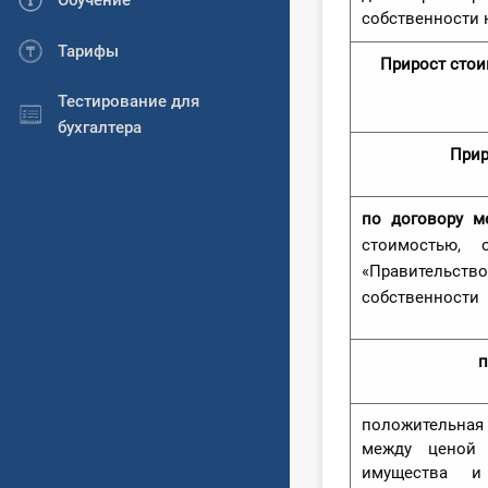
Обучение
собственности 
Тарифы
Прирост стои
Тестирование для
бухгалтера
Прир
по договору м
стоимостью,
«Правительст
собственности
п
положительн
между ценой 
имущества и