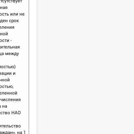
тсутствует
ная
ость или не
ден срок
еления
ной
ости -
ительная
ца между
мостью)
зации и
чной
остью,
еленной
счисления
а на
ство НАО
ительство
аждан», на 1