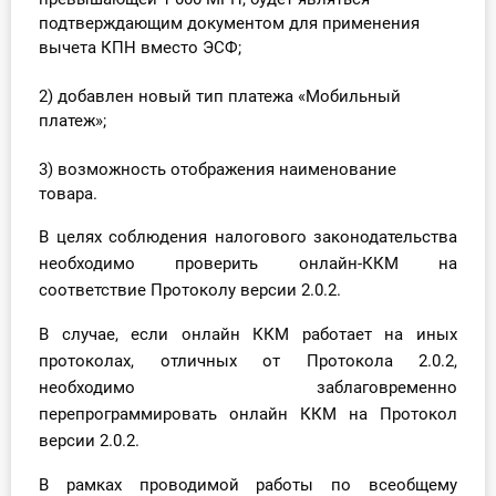
О Системе
подтверждающим документом для применения
вычета КПН вместо ЭСФ;
Обучение
2) д
обавлен новый тип платежа «Мобильный
Тарифы
платеж»;
3) в
озможность отображения наименование
Тестирование для
товара.
бухгалтера
В целях соблюдения налогового законодательства
необходимо проверить онлайн-ККМ на
соответствие Протоколу версии 2.0.2.
В случае, если онлайн ККМ работает на иных
протоколах, отличных от Протокола 2.0.2,
необходимо заблаговременно
перепрограммировать онлайн ККМ на Протокол
версии 2.0.2.
В рамках проводимой работы по всеобщему