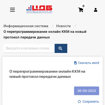
0
Информационная система
Новости
Получить консультацию
Текущий:
О перепрограммировании онлайн ККМ на новый
протокол передачи данных
Купить доступ
Главная ИС
Скачать word
Формы
О перепрограммировании онлайн ККМ на
новый протокол передачи данных
Консультации
Правовая база
26-05-2023
Библиотека бухгалтера
Сохранить