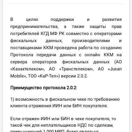
Инструменты
В целях поддержки и развития
Вебинары
предпринимательства, а также защиты прав
потребителей КГД МФ РК совместно с операторами
Справочник бухгалтера
фискальных данных, производителями и
поставщиками ККМ проведена работа по созданию
Участник ВЭД
Протокола передачи данных с онлайн ККМ на
сервера операторов фискальных данных (АО
Практика ИП
«Казахтелеком», АО «Транстелеком», АО «Jusan
Mobile», ТОО «КаР-Тел») версии 2.0.2.
Кадры. Труд. Зарплата.
Преимущество протокола 2.0.2
:
Учет по отраслям
1) возможность в фискальном чеке по требованию
клиента отражения ИИН или БИН покупателя.
Юридический помощник
Если отражен ИИН или БИН в чеке покупателя, то
Интернет-магазин
такой чек для неплательщиков НДС по сделкам,
превышающей 1 000 МРП, будет являться