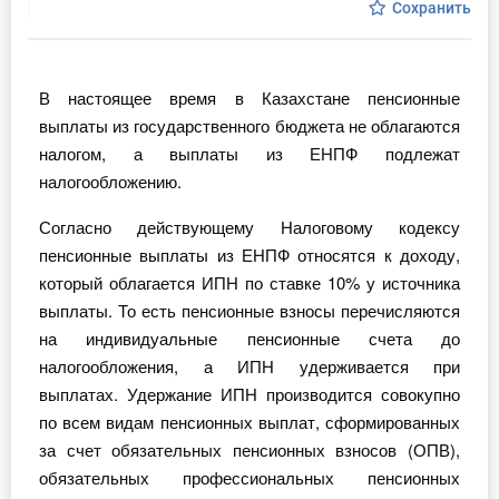
Сохранить
Инструменты
Вебинары
В настоящее время в Казахстане пенсионные
выплаты из государственного бюджета не облагаются
Справочник бухгалтера
налогом, а выплаты из ЕНПФ подлежат
налогообложению.
Участник ВЭД
Согласно действующему Налоговому кодексу
Практика ИП
пенсионные выплаты из ЕНПФ относятся к доходу,
который облагается ИПН по ставке 10% у источника
Кадры. Труд. Зарплата.
выплаты. То есть пенсионные взносы перечисляются
на индивидуальные пенсионные счета до
Учет по отраслям
налогообложения, а ИПН удерживается при
выплатах. Удержание ИПН производится совокупно
Юридический помощник
по всем видам пенсионных выплат, сформированных
за счет обязательных пенсионных взносов (ОПВ),
Интернет-магазин
обязательных профессиональных пенсионных