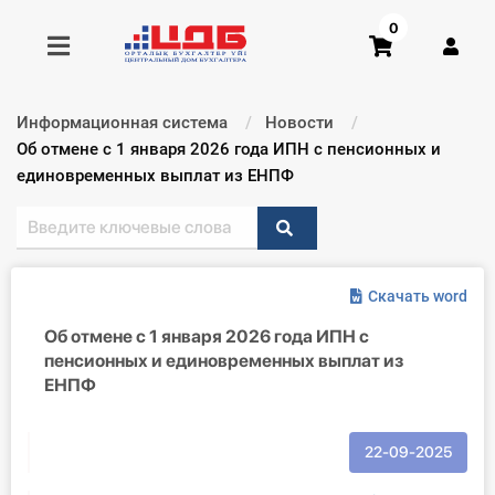
0
Информационная система
Новости
Получить консультацию
Текущий:
Об отмене с 1 января 2026 года ИПН с пенсионных и
единовременных выплат из ЕНПФ
Купить доступ
Главная ИС
Скачать word
Формы
Об отмене с 1 января 2026 года ИПН с
пенсионных и единовременных выплат из
Консультации
ЕНПФ
Правовая база
22-09-2025
Библиотека бухгалтера