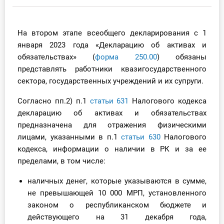
Инструменты
На втором этапе всеобщего декларирования с 1
Вебинары
января 2023 года «Декларацию об активах и
обязательствах» (
форма 250.00
) обязаны
Справочник бухгалтера
представлять работники квазигосударственного
сектора, государственных учреждений и их супруги.
Участник ВЭД
Согласно пп.2) п.1
статьи 631
Налогового кодекса
Практика ИП
декларацию об активах и обязательствах
предназначена для отражения физическими
Кадры. Труд. Зарплата.
лицами, указанными в п.1
статьи 630
Налогового
кодекса, информации о наличии в РК и за ее
Учет по отраслям
пределами, в том числе:
наличных денег, которые указываются в сумме,
Юридический помощник
не превышающей 10 000 МРП, установленного
законом о республиканском бюджете и
Интернет-магазин
действующего на 31 декабря года,