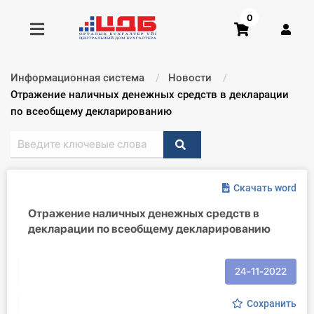
0
Информационная система
Новости
Получить консультацию
Текущий:
Отражение наличных денежных средств в декларации
по всеобщему декларированию
Купить доступ
Главная ИС
Скачать word
Формы
Отражение наличных денежных средств в
декларации по всеобщему декларированию
Консультации
Правовая база
24-11-2022
Библиотека бухгалтера
Сохранить