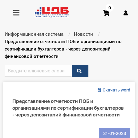
0
Информационная система
Новости
Получить консультацию
Текущий:
Представление отчетности ПОБ и организациями по
сертификации бухгалтеров - через депозитарий
финансовой отчетности
Купить доступ
Главная ИС
Формы
Скачать word
Представление отчетности ПОБ и
Консультации
организациями по сертификации бухгалтеров
- через депозитарий финансовой отчетности
Правовая база
Библиотека бухгалтера
31-01-2023