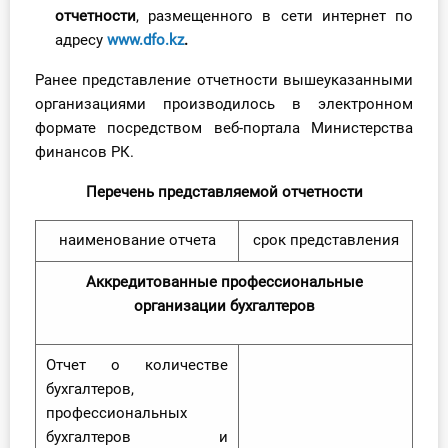
О Системе
отчетности
, размещенного в сети интернет по
адресу
www.dfo.kz
.
Обучение
Ранее представление отчетности вышеуказанными
организациями производилось в электронном
Тарифы
формате посредством веб-портала Министерства
финансов РК.
Тестирование для
бухгалтера
Перечень представляемой отчетности
наименование отчета
срок представления
Аккредитованные профессиональные
организации бухгалтеров
Отчет о количестве
бухгалтеров,
профессиональных
бухгалтеров и