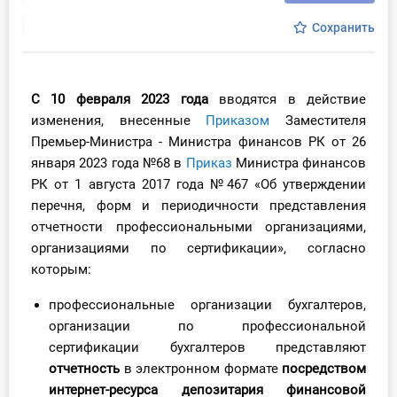
Инструменты
Сохранить
Вебинары
С 10 февраля 2023 года
вводятся в действие
Справочник бухгалтера
изменения, внесенные
Приказом
Заместителя
Премьер-Министра - Министра финансов РК от 26
Участник ВЭД
января 2023 года №68 в
Приказ
Министра финансов
РК от 1 августа 2017 года №467 «Об утверждении
Практика ИП
перечня, форм и периодичности представления
отчетности профессиональными организациями,
Кадры. Труд. Зарплата.
организациями по сертификации», согласно
которым:
Учет по отраслям
профессиональные организации бухгалтеров,
Юридический помощник
организации по профессиональной
сертификации бухгалтеров представляют
отчетность
в электронном формате
посредством
Интернет-магазин
интернет-ресурса депозитария финансовой