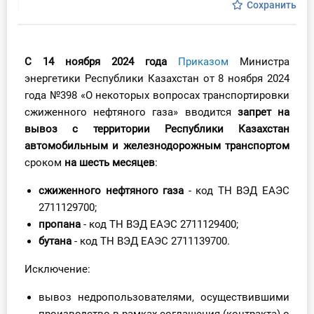
Сохранить
Инструменты
Вебинары
С 14 ноября 2024
года
Приказом
Министра
энергетики Республики Казахстан от 8 ноября 2024
Справочник бухгалтера
года №398 «О некоторых вопросах транспортировки
сжиженного нефтяного газа» вводится
запрет на
Участник ВЭД
вывоз с территории Республики Казахстан
автомобильным и железнодорожным транспортом
Практика ИП
сроком
на шесть месяцев
:
Кадры. Труд. Зарплата.
сжиженного нефтяного газа
- код ТН ВЭД ЕАЭС
2711129700;
Учет по отраслям
пропана
- код ТН ВЭД ЕАЭС 2711129400;
бутана
- код ТН ВЭД ЕАЭС 2711139700.
Юридический помощник
Исключение:
Интернет-магазин
вывоз недропользователями, осуществившими