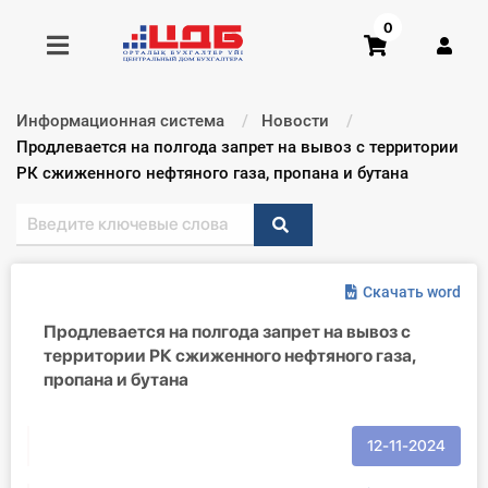
0
Информационная система
Новости
Получить консультацию
Текущий:
Продлевается на полгода запрет на вывоз с территории
РК сжиженного нефтяного газа, пропана и бутана
Купить доступ
Главная ИС
Скачать word
Формы
Продлевается на полгода запрет на вывоз с
территории РК сжиженного нефтяного газа,
Консультации
пропана и бутана
Правовая база
12-11-2024
Библиотека бухгалтера