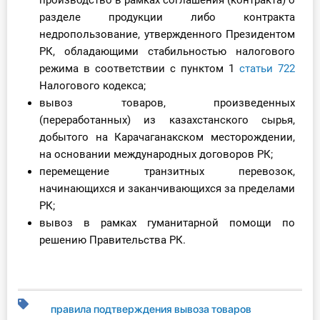
производство в рамках соглашения (контракта) о
О Системе
разделе продукции либо контракта
недропользование, утвержденного Президентом
Обучение
РК, обладающими стабильностью налогового
режима в соответствии с пунктом 1
статьи 722
Тарифы
Налогового кодекса;
вывоз товаров, произведенных
Тестирование для
(переработанных) из казахстанского сырья,
бухгалтера
добытого на Карачаганакском месторождении,
на основании международных договоров РК;
перемещение транзитных перевозок,
начинающихся и заканчивающихся за пределами
РК;
вывоз в рамках гуманитарной помощи по
решению Правительства РК.
правила подтверждения вывоза товаров