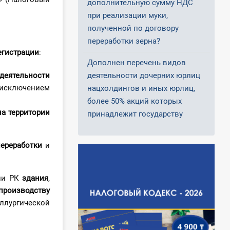
дополнительную сумму НДС
при реализации муки,
полученной по договору
переработки зерна?
егистрации
:
Дополнен перечень видов
деятельности
деятельности дочерних юрлиц
исключением
нацхолдингов и иных юрлиц,
более 50% акций которых
на территории
принадлежит государству
переработки
и
рии РК
здания
,
производству
лургической