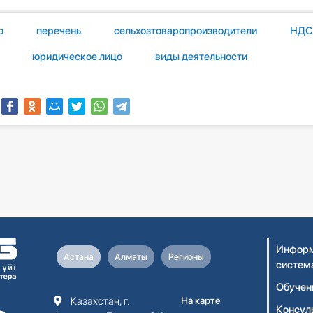
о
перечень
сельхозтоваропроизводители
НДС 
юридическое лицо
виды деятельности
Информ
Астана
Алматы
Регионы
систем
Обучен
Казахстан, г.
На карте
Консул