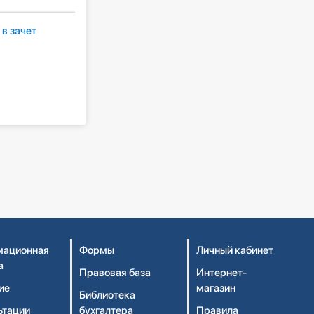
в зачет
ационная
Формы
Личный кабинет
а
Правовая база
Интернет-
ие
магазин
Библиотека
ьтации
бухгалтера
Правила