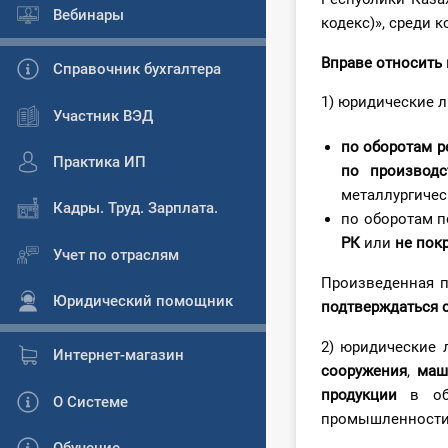
Вебинары
кодекс)», среди к
Вправе относить
Справочник бухгалтера
1) юридические 
Участник ВЭД
по оборотам р
Практика ИП
по производ
металлургиче
Кадры. Труд. Зарплата.
по оборотам п
РК
или
не пок
Учет по отраслям
Произведенная 
Юридический помощник
подтверждаться 
2) юридические 
Интернет-магазин
сооружения
,
маш
продукции
в обр
О Системе
промышленности