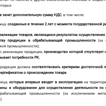
оторых:
 в зачет дополнительную сумму НДС
, в том числе:
лица,
созданные в течение 2 лет
с момента государственной р
еализации товаров
,
являющихся результатом осуществления 
ству продукции в обрабатывающей промышленности
(за 
ской промышленности);
о реализации продукции,
производство которой отсутствует 
рывает потребности РК
;
продукция должна
соответствовать критериям достаточной 
сертификатом о происхождении товара
.
лица,
которые впервые вводят в эксплуатацию
на террито
ины и оборудование для осуществления деятельности по 
абатывающей промышленности (за исключением метал
).