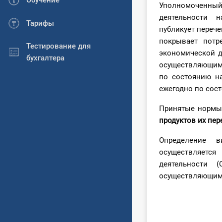
Обучение
Уполномоченны
деятельности 
Тарифы
публикует перече
покрывает потр
Тестирование для
экономической д
бухгалтера
осуществляющим 
по состоянию н
ежегодно по сост
Принятые норм
продуктов их пер
Определение 
осуществляетс
деятельности 
осуществляющим 