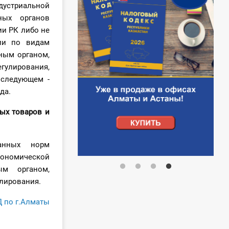
устриальной
ных органов
ии РК либо не
ции по видам
ным органом,
гулирования,
оследующем -
да.
ых товаров и
анных норм
ономической
ым органом,
улирования.
Д
по г.Алматы