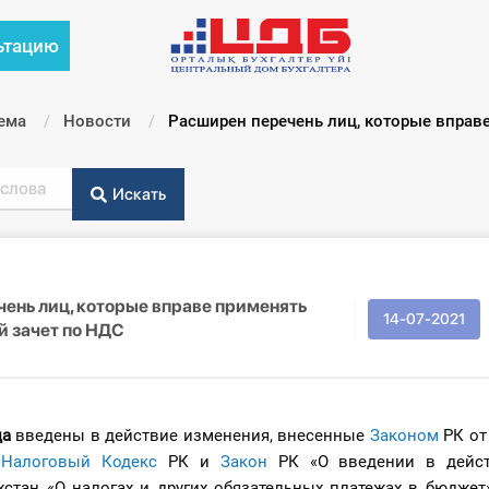
ьтацию
ема
Новости
Текущий:
Расширен перечень лиц, которые вправ
Искать
ень лиц, которые вправе применять
14-07-2021
й зачет по НДС
да
введены в действие изменения, внесенные
Законом
РК от
в
Налоговый Кодекс
РК и
Закон
РК «О введении в дейст
хстан «О налогах и других обязательных платежах в бюджет