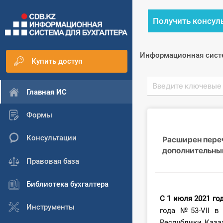
Получить консул
Информационная сист
Купить доступ
Главная ИС
Формы
Консультации
Расширен переч
дополнительны
Правовая база
Библиотека бухгалтера
С 1 июля 2021 го
Инструменты
года №53-VII 
Республики Каза