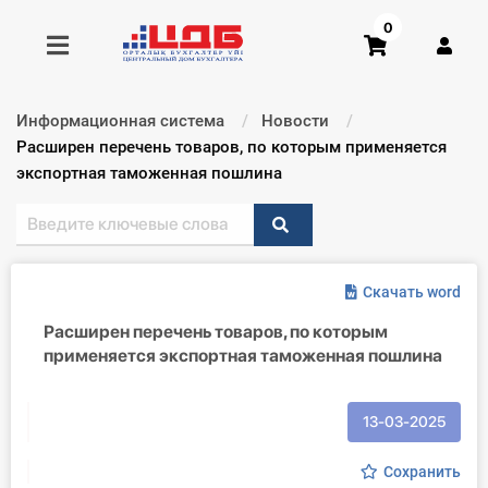
0
Информационная система
Новости
Получить консультацию
Текущий:
Расширен перечень товаров, по которым применяется
экспортная таможенная пошлина
Купить доступ
Главная ИС
Скачать word
Формы
Расширен перечень товаров, по которым
применяется экспортная таможенная пошлина
Консультации
Правовая база
13-03-2025
Библиотека бухгалтера
Сохранить