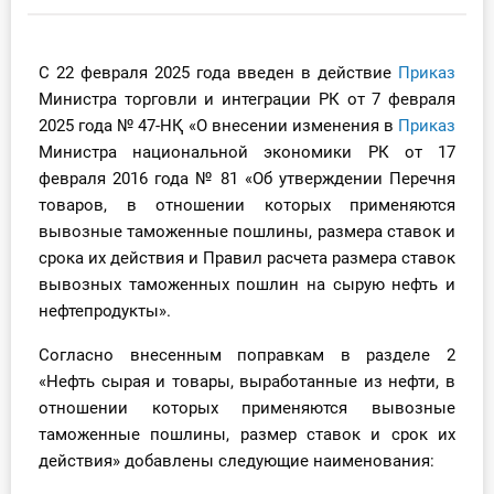
Инструменты
С 22 февраля 2025 года введен в действие
Приказ
Вебинары
Министра торговли и интеграции РК от 7 февраля
2025 года № 47-НҚ «О внесении изменения в
Приказ
Справочник бухгалтера
Министра национальной экономики РК от 17
февраля 2016 года № 81 «Об утверждении Перечня
Участник ВЭД
товаров, в отношении которых применяются
вывозные таможенные пошлины, размера ставок и
Практика ИП
срока их действия и Правил расчета размера ставок
вывозных таможенных пошлин на сырую нефть и
Кадры. Труд. Зарплата.
нефтепродукты».
Учет по отраслям
Согласно внесенным поправкам в разделе 2
«Нефть сырая и товары, выработанные из нефти, в
Юридический помощник
отношении которых применяются вывозные
таможенные пошлины, размер ставок и срок их
Интернет-магазин
действия» добавлены следующие наименования: