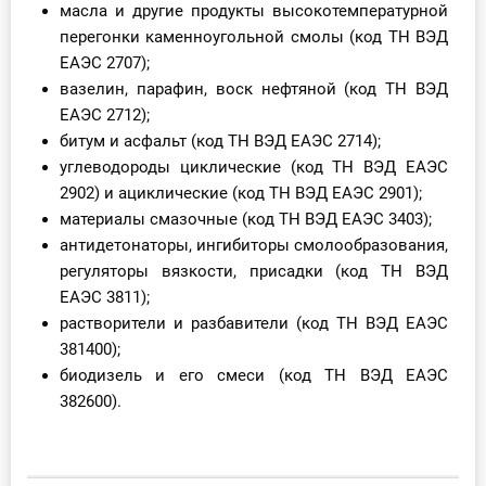
масла и другие продукты высокотемпературной
О Системе
перегонки каменноугольной смолы (код ТН ВЭД
ЕАЭС 2707);
Обучение
вазелин, парафин, воск нефтяной (код ТН ВЭД
ЕАЭС 2712);
Тарифы
битум и асфальт (код ТН ВЭД ЕАЭС 2714);
Тестирование для
углеводороды циклические (код ТН ВЭД ЕАЭС
бухгалтера
2902) и ациклические (код ТН ВЭД ЕАЭС 2901);
материалы смазочные (код ТН ВЭД ЕАЭС 3403);
антидетонаторы, ингибиторы смолообразования,
регуляторы вязкости, присадки (код ТН ВЭД
ЕАЭС 3811);
растворители и разбавители (код ТН ВЭД ЕАЭС
381400);
биодизель и его смеси (код ТН ВЭД ЕАЭС
382600).