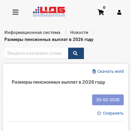
0
Информационная система
Новости
Получить консультацию
Текущий:
Размеры пенсионных выплат в 2026 году
Купить доступ
Скачать word
Главная ИС
Размеры пенсионных выплат в 2026 году
Формы
Консультации
20-02-2026
Правовая база
Сохранить
Библиотека бухгалтера