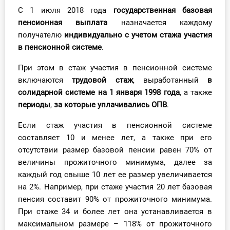
С 1 июля 2018 года
государственная базовая
Инструменты
пенсионная выплата
назначается каждому
получателю
индивидуально
с учетом стажа участия
Вебинары
в пенсионной системе
.
Справочник бухгалтера
При этом в стаж участия в пенсионной системе
включаются
трудовой стаж
, выработанный
в
Участник ВЭД
солидарной системе на 1 января 1998 года
, а также
периоды
,
за которые уплачивались
ОПВ
.
Практика ИП
Если стаж участия в пенсионной системе
составляет 10 и менее лет, а также при его
Кадры. Труд. Зарплата.
отсутствии размер базовой пенсии равен 70% от
Учет по отраслям
величины прожиточного минимума, далее за
каждый год свыше 10 лет ее размер увеличивается
Юридический помощник
на 2%. Например, при стаже участия 20 лет базовая
пенсия составит 90% от прожиточного минимума.
При стаже 34 и более лет она устанавливается в
Интернет-магазин
максимальном размере – 118% от прожиточного