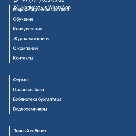
+7 (771) 033-99-22
Написать в WhatsApp
Информационная система
Обучение
Консультации
Журналы и книги
О компании
Контакты
Формы
Правовая база
Библиотека бухгалтера
Видеосеминары
Личный кабинет