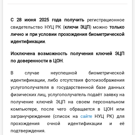
Инструменты
С 28 июня 2025 года
получить
регистрационное
Вебинары
свидетельство НУЦ РК (
ключи ЭЦП
) можно
только
лично и при условии прохождения биометрической
Справочник бухгалтера
идентификации
.
Участник ВЭД
Исключена возможность получения ключей ЭЦП
по доверенности в ЦОН
.
Практика ИП
В случае неуспешной биометрической
идентификации, либо отсутствия фотоизображения
Кадры. Труд. Зарплата.
услугополучателя в государственной базе данных
физических лиц, услугополучатель подаёт заявку на
Учет по отраслям
получение ключей ЭЦП на своем персональном
компьютере, после чего обращается в ЦОН или
Юридический помощник
загранучреждение (список на
сайте
НУЦ РК) для
прохождения очной идентификации и её
Интернет-магазин
подтверждения.