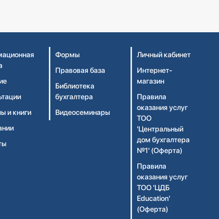
ационная
Формы
Личный кабинет
а
Правовая база
Интернет-
ие
магазин
Библиотека
ьтации
бухгалтера
Правила
оказания услуг
ы и книги
Видеосеминары
ТОО
ании
'Центральный
дом бухгалтера
ты
№1' (Оферта)
Правила
оказания услуг
ТОО 'ЦДБ
Education'
(Оферта)