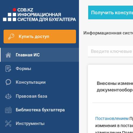
Получить консул
Информационная сист
Купить доступ
Главная ИС
Формы
Консультации
Внесены измене
документообор
Правовая база
Библиотека бухгалтера
Постановлением
Пр
Инструменты
изменения в поста
утверждении Прави