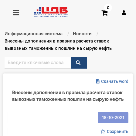
0
Информационная система
Новости
Получить консультацию
Текущий:
Внесены дополнения в правила расчета ставок
вывозных таможенных пошлин на сырую нефть
Купить доступ
Главная ИС
Скачать word
Формы
Внесены дополнения в правила расчета ставок
вывозных таможенных пошлин на сырую нефть
Консультации
Правовая база
18-10-2021
Библиотека бухгалтера
Сохранить