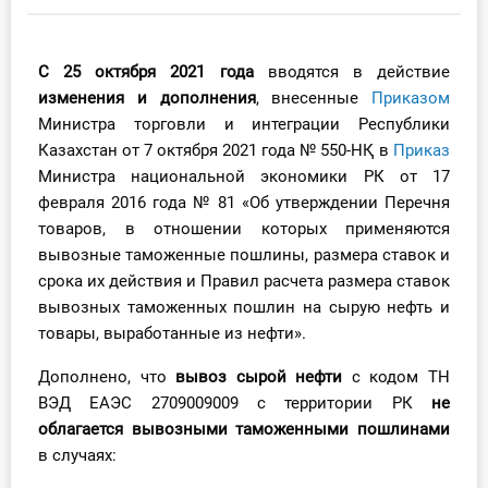
Инструменты
С 25 октября 2021 года
вводятся в действие
Вебинары
изменения и дополнения
, внесенные
Приказом
Министра торговли и интеграции Республики
Справочник бухгалтера
Казахстан от 7 октября 2021 года № 550-НҚ в
П
риказ
Министра национальной экономики РК от 17
Участник ВЭД
февраля 2016 года № 81 «Об утверждении Перечня
товаров, в отношении которых применяются
Практика ИП
вывозные таможенные пошлины, размера ставок и
срока их действия и Правил расчета размера ставок
Кадры. Труд. Зарплата.
вывозных таможенных пошлин на сырую нефть и
товары, выработанные из нефти».
Учет по отраслям
Дополнено, что
вывоз сырой нефти
с кодом ТН
Юридический помощник
ВЭД ЕАЭС 2709009009 с территории РК
не
облагается вывозными таможенными пошлинами
Интернет-магазин
в случаях: