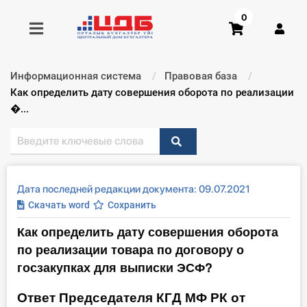
0
Информационная система
Правовая база
Получить консультацию
Текущий:
Как определить дату совершения оборота по реализации
�...
Купить доступ
Главная ИС
Дата последней редакции документа: 09.07.2021
Формы
Скачать word
Сохранить
Как определить дату совершения оборота
Консультации
по реализации товара по договору о
Правовая база
госзакупках для выписки ЭСФ?
Ответ Председателя КГД МФ РК от
Библиотека бухгалтера