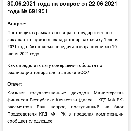
30.06.2021 года на вопрос от 22.06.2021
Инструменты
года № 691951
Вебинары
Вопрос:
Поставщик в рамках договора о государственных
Справочник бухгалтера
закупках отгрузил со склада товар заказчику 1 июня
2021 года. Акт приема-передачи товара подписан 10
Участник ВЭД
июня 2021 года.
Практика ИП
Как определить дату совершения оборота по
реализации товара для выписки ЭСФ?
Кадры. Труд. Зарплата.
Ответ:
Учет по отраслям
Комитет государственных доходов Министерства
финансов Республики Казахстан (далее – КГД МФ РК)
Юридический помощник
рассмотрев Ваш вопрос, поступивший на блог
Председателя КГД МФ РК в пределах компетенции
сообщает следующее.
Интернет-магазин