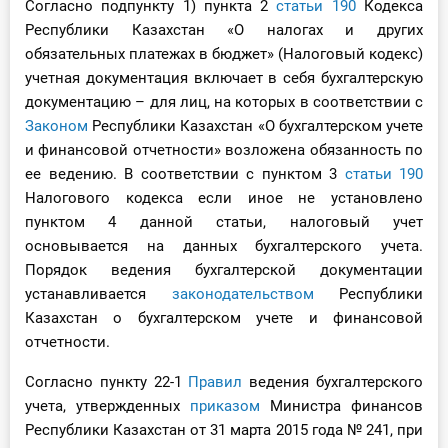
Согласно подпункту 1) пункта 2
статьи 190
Кодекса
О Системе
Республики Казахстан «О налогах и других
обязательных платежах в бюджет» (Налоговый кодекс)
Обучение
учетная документация включает в себя бухгалтерскую
документацию – для лиц, на которых в соответствии с
Тарифы
Законом
Республики Казахстан «О бухгалтерском учете
и финансовой отчетности» возложена обязанность по
Тестирование для
ее ведению. В соответствии с пунктом 3
статьи 190
бухгалтера
Налогового кодекса если иное не установлено
пунктом 4 данной статьи, налоговый учет
основывается на данных бухгалтерского учета.
Порядок ведения бухгалтерской документации
устанавливается
законодательством
Республики
Казахстан о бухгалтерском учете и финансовой
отчетности.
Согласно пункту 22-1
Правил
ведения бухгалтерского
учета, утвержденных
приказом
Министра финансов
Республики Казахстан от 31 марта 2015 года № 241, при