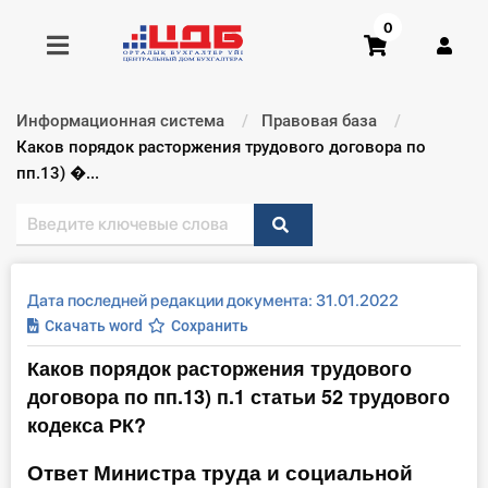
0
Информационная система
Правовая база
Получить консультацию
Текущий:
Каков порядок расторжения трудового договора по
пп.13) �...
Купить доступ
Главная ИС
Дата последней редакции документа: 31.01.2022
Формы
Скачать word
Сохранить
Каков порядок расторжения трудового
Консультации
договора по пп.13) п.1 статьи 52 трудового
Правовая база
кодекса РК?
Ответ Министра труда и социальной
Библиотека бухгалтера