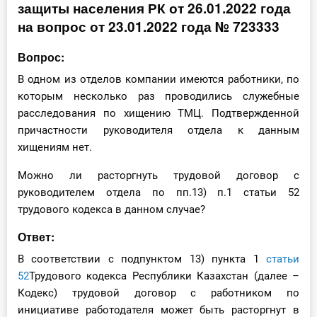
защиты населения РК от 26.01.2022 года
Инструменты
на вопрос от 23.01.2022 года № 723333
Вебинары
Вопрос:
В одном из отделов компании имеются работники, по
Справочник бухгалтера
которым несколько раз проводились служебные
расследования по хищению ТМЦ. Подтвержденной
Участник ВЭД
причастности руководителя отдела к данным
хищениям нет.
Практика ИП
Можно ли расторгнуть трудовой договор с
Кадры. Труд. Зарплата.
руководителем отдела по пп.13) п.1 статьи 52
трудового кодекса в данном случае?
Учет по отраслям
Ответ:
Юридический помощник
В соответствии с подпунктом 13) пункта 1
статьи
52
Трудового кодекса Республики Казахстан (далее –
Кодекс) трудовой договор с работником по
Интернет-магазин
инициативе работодателя может быть расторгнут в