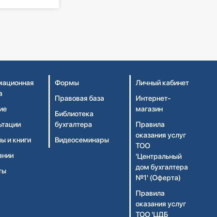
ационная
Формы
Личный кабинет
а
Правовая база
Интернет-
ие
магазин
Библиотека
ьтации
бухгалтера
Правила
оказания услуг
ы и книги
Видеосеминары
ТОО
ании
'Центральный
дом бухгалтера
ты
№1' (Оферта)
Правила
оказания услуг
ТОО 'ЦДБ