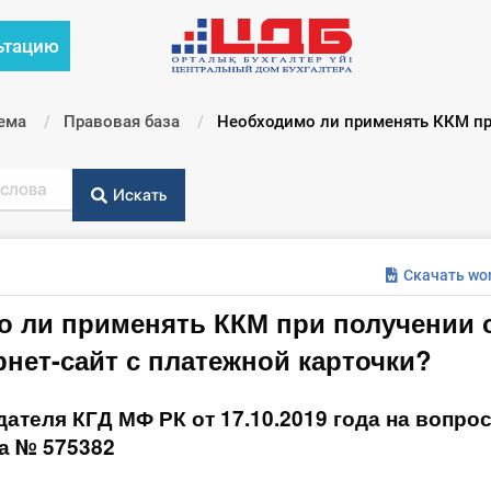
ьтацию
ема
Правовая база
Текущий:
Необходимо ли применять ККМ пр
Искать
Скачать wo
о ли применять ККМ при получении 
рнет-сайт с платежной карточки?
ателя КГД МФ РК от 17.10.2019 года на вопрос
да № 575382