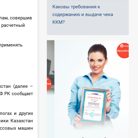
Каковы требования к
содержанию и выдаче чека
лам, совершив
ККМ?
а расчетный
 применять
стан (далее –
МФ РК сообщает
логах и других
лики Казахстан
ассовых машин