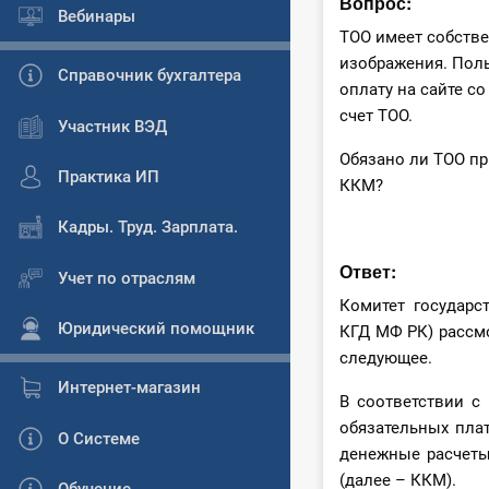
Вопрос:
Вебинары
ТОО имеет собстве
изображения. Поль
Справочник бухгалтера
оплату на сайте с
счет ТОО.
Участник ВЭД
Обязано ли ТОО пр
Практика ИП
ККМ?
Кадры. Труд. Зарплата.
Ответ:
Учет по отраслям
Комитет государс
Юридический помощник
КГД МФ РК) рассм
следующее.
Интернет-магазин
В соответствии с
обязательных плат
О Системе
денежные расчеты
(далее – ККМ).