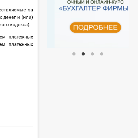
ествляемые за
 денег и (или)
ого кодекса).
ием платежных
ием платежных