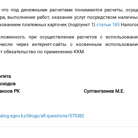
, что под денежными расчетами понимаются расчеты, осущ
ра, выполнение работ, оказание услуг посредством наличных
зованием платежных карточек (подпункт 1)
статьи 165
Налогов
ложенного, при осуществлении расчетов с использован
 числе через интернет-сайты с косвенным использован
ет обязательство по применению ККМ.
итета
доходов
ва финансов РК Султангазиев М.Е.
dialog.egov.kz/blogs/all-questions/575382