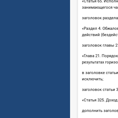
«Статья 65. Испол
занимающегося час
заголовок раздела
«Раздел 4. Обжало
действий (бездейс
заголовок главы 2
«Глава 21. Порядо
результатах гориз
в заголовке стать
исключить;
заголовок статьи 
«Статья 325. Доход
дополнить заголов