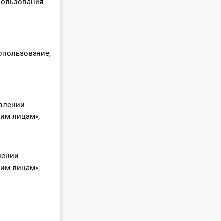
опользования
ропользование,
твлении
ким лицам»;
лении
ким лицам»;