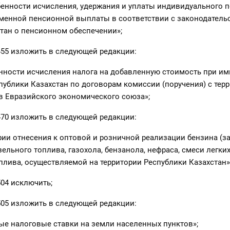
обенности исчисления, удержания и уплаты индивидуального 
еменной пенсионной выплаты в соответствии с законодатель
тан о пенсионном обеспечении»;
455 изложить в следующей редакции:
енности исчисления налога на добавленную стоимость при им
публики Казахстан по договорам комиссии (поручения) с тер
ов Евразийского экономического союза»;
470 изложить в следующей редакции:
ерии отнесения к оптовой и розничной реализации бензина (
ельного топлива, газохола, бензанола, нефраса, смеси легки
плива, осуществляемой на территории Республики Казахстан»
504 исключить;
505 изложить в следующей редакции:
вые налоговые ставки на земли населенных пунктов»;