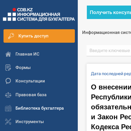
Получить консул
Информационная сист
Купить доступ
Главная ИС
Формы
Дата последней ре
Консультации
О внесении
Республики
Правовая база
обязательн
Библиотека бухгалтера
и Закон Ре
Инструменты
Кодекса Ре