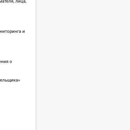
ателя, лица,
ониторинга и
ения о
тельщика»