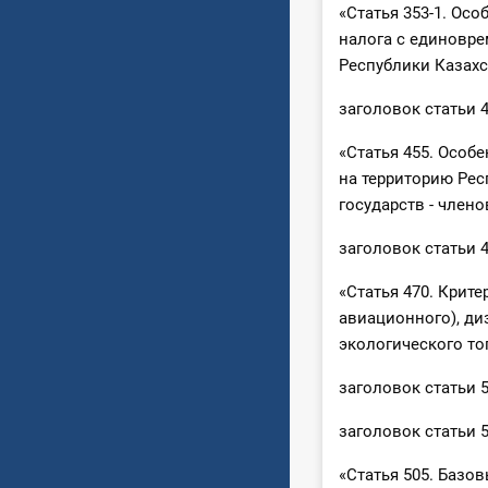
«Статья 353-1. Ос
налога с единовр
Республики Казахс
заголовок статьи 
«Статья 455. Особ
на территорию Рес
государств - член
заголовок статьи 
«Статья 470. Крит
авиационного), диз
экологического то
заголовок статьи 
заголовок статьи 
«Статья 505. Базо