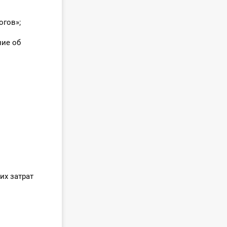
огов»;
ние об
их затрат