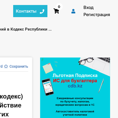
0
Вход
Контакты
Регистрация
ий в Кодекс Республики ...
rd
Сохранить
кодекс)
ействие
гих