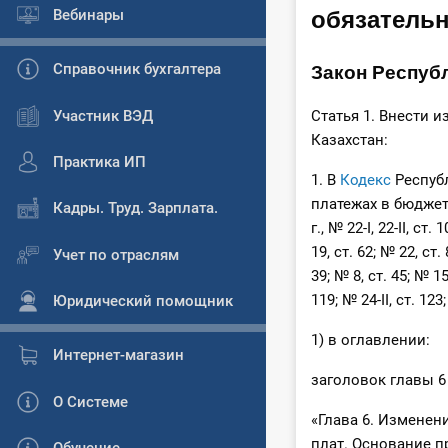
обязательн
Вебинары
Закон Республ
Справочник бухгалтера
Участник ВЭД
Статья 1. Внести 
Казахстан:
Практика ИП
1. В
Кодекс
Республ
платежах в бюджет
Кадры. Труд. Зарплата.
г., № 22-І, 22-II, ст.
19, ст. 62; № 22, ст. 
Учет по отраслям
39; № 8, ст. 45; № 15
119; № 24-II, ст. 123;
Юридический помощник
1) в оглавлении:
Интернет-магазин
заголовок главы 6
О Системе
«Глава 6. Изменен
плат. Основание 