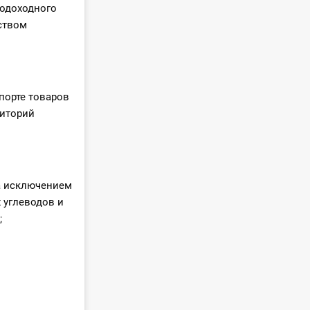
подоходного
ством
порте товаров
риторий
за исключением
х углеводов и
;