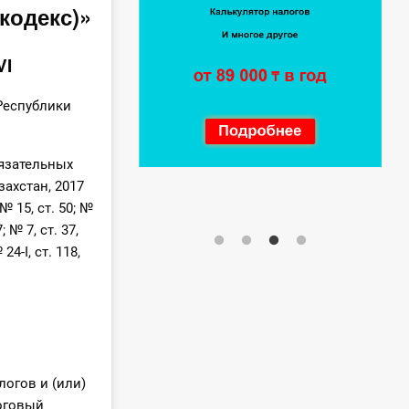
кодекс)»
VI
Республики
бязательных
ахстан, 2017
; № 15, ст. 50; №
7; № 7, ст. 37,
24-І, ст. 118,
логов и (или)
оговый