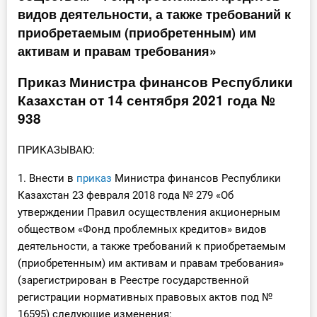
видов деятельности, а также требований к
Инструменты
приобретаемым (приобретенным) им
активам и правам требования»
Вебинары
Приказ Министра финансов Республики
Справочник бухгалтера
Казахстан от 14 сентября 2021 года №
938
Участник ВЭД
ПРИКАЗЫВАЮ:
Практика ИП
1. Внести в
приказ
Министра финансов Республики
Кадры. Труд. Зарплата.
Казахстан 23 февраля 2018 года № 279 «Об
утверждении Правил осуществления акционерным
Учет по отраслям
обществом «Фонд проблемных кредитов» видов
деятельности, а также требований к приобретаемым
Юридический помощник
(приобретенным) им активам и правам требования»
(зарегистрирован в Реестре государственной
Интернет-магазин
регистрации нормативных правовых актов под №
16595) следующие изменения: