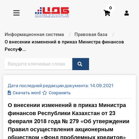
0
Информационная система
Правовая база
Получить консультацию
Текущий:
О внесении изменений в приказ Министра финансов
Респу�...
Купить доступ
Главная ИС
Дата последней редакции документа: 14.09.2021
Формы
Скачать word
Сохранить
О внесении изменений в приказ Министра
Консультации
финансов Республики Казахстан от 23
Правовая база
февраля 2018 года № 279 «Об утверждении
Правил осуществления акционерным
Библиотека бухгалтера
обществом «Фонд проблемных кредитов»