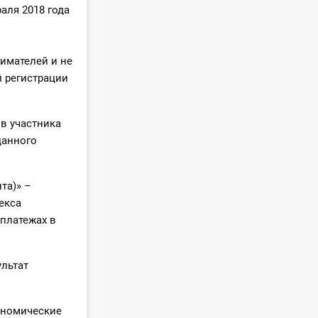
аля 2018 года
имателей и не
й регистрации
в участника
данного
та)» –
екса
 платежах в
льтат
ономические