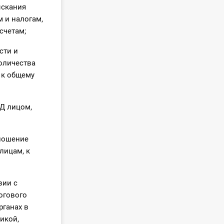
ыскания
 и налогам,
счетам;
сти и
оличества
 к общему
Д лицом,
тношение
лицам, к
вии с
огового
рганах в
икой,