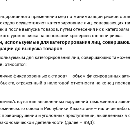
ренцированного применения мер по минимизации рисков орг
доходов осуществляют категорирование лиц, совершающих т
ак и после выпуска товаров, путем отнесения их к категориям
кого уровня риска на основании критериев степени риска.
ии, используемые для категорирования лиц, совершаю
рации до выпуска товаров
используемым для категорирования лиц, совершающих таможе
в, относятся:
ичие фиксированных активов» – объем фиксированных акт
бъекта, отраженный в налоговой отчетности на конец после
ичие/отсутствие выявленных нарушений таможенного закон
омического союза и Республики Казахстан» – наличие либо о
 правонарушений и уголовных преступлений, выявленных в
экономической деятельности (далее – ВЭД);