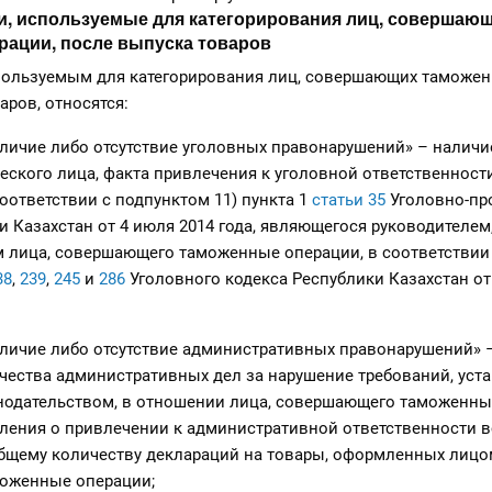
ии, используемые для категорирования лиц, совершаю
рации, после выпуска товаров
спользуемым для категорирования лиц, совершающих таможен
аров, относятся:
ичие либо отсутствие уголовных правонарушений» – наличи
ческого лица, факта привлечения к уголовной ответственности
оответствии с подпунктом 11) пункта 1
статьи 35
Уголовно-пр
и Казахстан от 4 июля 2014 года, являющегося руководителем
ом лица, совершающего таможенные операции, в соответствии
38
,
239
,
245
и
286
Уголовного кодекса Республики Казахстан от
ичие либо отсутствие административных правонарушений» 
чества административных дел за нарушение требований, уст
одательством, в отношении лица, совершающего таможенные
ления о привлечении к административной ответственности в
общему количеству деклараций на товары, оформленных лицо
оженные операции;