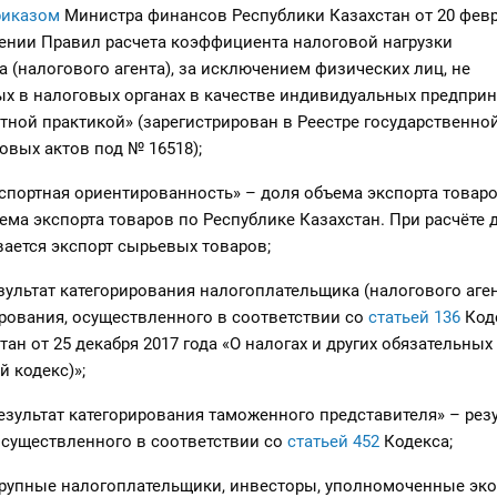
риказом
Министра финансов Республики Казахстан от 20 февр
ении Правил расчета коэффициента налоговой нагрузки
 (налогового агента), за исключением физических лиц, не
х в налоговых органах в качестве индивидуальных предприн
ной практикой» (зарегистрирован в Реестре государственно
вых актов под № 16518);
портная ориентированность» – доля объема экспорта товаро
ема экспорта товаров по Республике Казахстан. При расчёте 
вается экспорт сырьевых товаров;
льтат категорирования налогоплательщика (налогового аген
ирования, осуществленного в соответствии со
статьей 136
Код
ан от 25 декабря 2017 года «О налогах и других обязательных
 кодекс)»;
ультат категорирования таможенного представителя» – резу
осуществленного в соответствии со
статьей 452
Кодекса;
упные налогоплательщики, инвесторы, уполномоченные эк