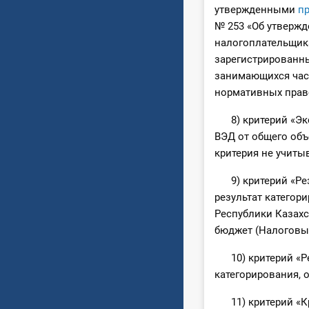
утвержденными
п
№ 253 «Об утвержд
налогоплательщика
зарегистрированны
занимающихся част
нормативных право
8) критерий «Экс
ВЭД от общего объ
критерия не учиты
9) критерий «Резу
результат категор
Республики Казахст
бюджет (Налоговый
10) критерий «Рез
категорирования, 
11) критерий «Кр