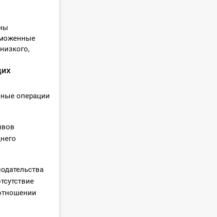
аны
аможенные
 низкого,
щих
нные операции
ивов
днего
одательства
тсутствие
 отношении