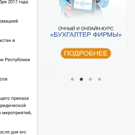
бря 2017 года
ормацией
хстан в
ии Республики
нсов
щего приказа
юридической
 мероприятий,
осле дня его