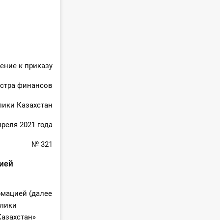
ение к приказу
стра финансов
лики Казахстан
преля 2021 года
№ 321
ией
рмацией (далее
блики
Казахстан»