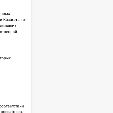
упных
 Казахстан от
одлежащих
рственной
оторых
соответствии
 операторов.