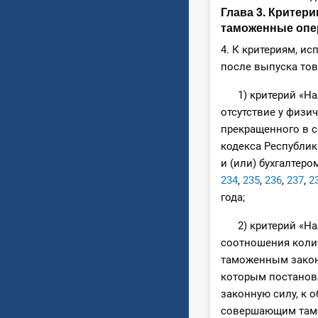
Глава 3. Критер
таможенные опе
4. К критериям, и
после выпуска тов
1) критерий «Нал
отсутствие у физи
прекращенного в с
кодекса Республик
и (или) бухгалтер
234
,
235
,
236
,
237
,
2
года;
2) критерий «Нал
соотношения коли
таможенным закон
которым постанов
законную силу, к 
совершающим там