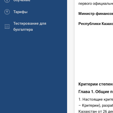
Обучение
первого официальн
Тарифы
Министр финансо
Тестирование для
Республики К
бухгалтера
Критерии степе
Глава 1. Общие 
1. Настоящие крит
– Критерии), разр
Казахстан от 26 д