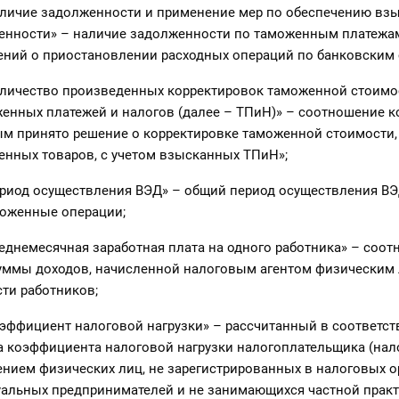
ичие задолженности и применение мер по обеспечению вз
енности» – наличие задолженности по таможенным платежам
ений о приостановлении расходных операций по банковским 
ичество произведенных корректировок таможенной стоимо
енных платежей и налогов (далее – ТПиН)» – соотношение к
ым принято решение о корректировке таможенной стоимости,
енных товаров, с учетом взысканных ТПиН»;
иод осуществления ВЭД» – общий период осуществления ВЭ
оженные операции;
днемесячная заработная плата на одного работника» – соо
уммы доходов, начисленной налоговым агентом физическим 
ти работников;
ффициент налоговой нагрузки» – рассчитанный в соответст
а коэффициента налоговой нагрузки налогоплательщика (нал
чением физических лиц, не зарегистрированных в налоговых о
уальных предпринимателей и не занимающихся частной практ