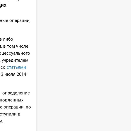
щих
ные операции,
е либо
, в том числе
оцессуального
, учредителем
 со
статьями
 3 июля 2014
– определение
ановленных
 операции, по
ступили в
м,