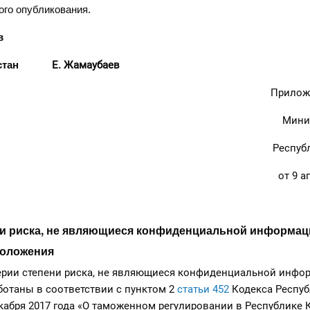
ого опубликования.
в
азахстан
Е. Жамаубаев
Прилож
Мини
Респуб
от 9 а
ни риска, не являющиеся конфиденциальной информац
положения
ерии степени риска, не являющиеся конфиденциальной инфо
аботаны в соответствии с пунктом 2
статьи 452
Кодекса Респу
екабря 2017 года «О таможенном регулировании в Республике 