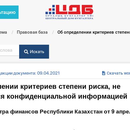
ьтацию
ема
Правовая база
Текущий:
Об определении критериев степени
Искать
дакции документа: 09.04.2021
Скачать wo
ении критериев степени риска, не
я конфиденциальной информацией
тра финансов Республики Казахстан от 9 апре