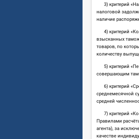
3) критерий «Нал
налоговой задолж
наличие распоряж
4) критерий «Кол
взысканных тамож
товаров, по котор
количеству выпущ
5) критерий «Пер
совершающим там
6) критерий «Сре
среднемесячной с
средней численнос
7) критерий «Коэ
Правилами расчёт
агента), за исклю
качестве индивид