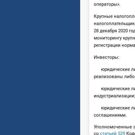
операторы».
Крупные налогопл
налогоплательщик
28 декабря 2020 г
мониторингу крупн
регистрации норма
Инвесторы:
юридические лица
реализованы либо 
юридические лица
индустриализации
юридические лица
соглашениями.
Уполномоченные э
со
статьей 529
Коде