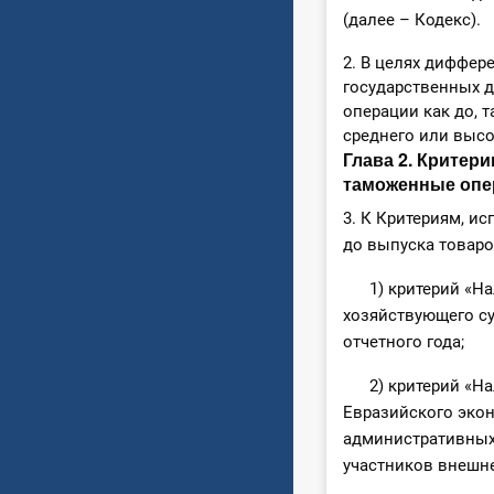
(далее – Кодекс).
2. В целях диффе
государственных 
операции как до, т
среднего или высо
Глава 2. Критер
таможенные опе
3. К Критериям, 
до выпуска товаро
1) критерий «Нал
хозяйствующего су
отчетного года;
2) критерий «Нал
Евразийского экон
административных
участников внешне