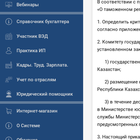
В соответствии с 
Вебинары
«О таможенном ре
Справочник бухгалтера
1. Определить кр
согласно приложен
Участник ВЭД
2. Комитету госуд
установленном зак
Практика ИП
1) государственн
Кадры. Труд. Зарплата.
Казахстан;
Учет по отраслям
2) размещение на
Республики Казахс
Юридический помощник
3) в течение деся
в Министерстве ю
Интернет-магазин
службы Министерс
предусмотренных п
О Системе
3. Настоящий прика