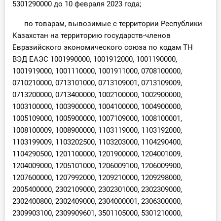
5301290000 до 10 февраля 2023 года;
по товарам, вывозимые с территории Республики
Казахстан на территорию государств-членов
Евразийского экономического союза по кодам ТН
ВЭД ЕАЭС 1001990000, 1001912000, 1001190000,
1001919000, 1001110000, 1001911000, 0708100000,
0710210000, 0713101000, 0713109001, 0713109009,
0713200000, 0713400000, 1002100000, 1002900000,
1003100000, 1003900000, 1004100000, 1004900000,
1005109000, 1005900000, 1007109000, 1008100001,
1008100009, 1008900000, 1103119000, 1103192000,
1103199009, 1103202500, 1103203000, 1104290400,
1104290500, 1201100000, 1201900000, 1204001009,
1204009000, 1205101000, 1206009100, 1206009900,
1207600000, 1207992000, 1209210000, 1209298000,
2005400000, 2302109000, 2302301000, 2302309000,
2302400800, 2302409000, 2304000001, 2306300000,
2309903100, 2309909601, 3501105000, 5301210000,