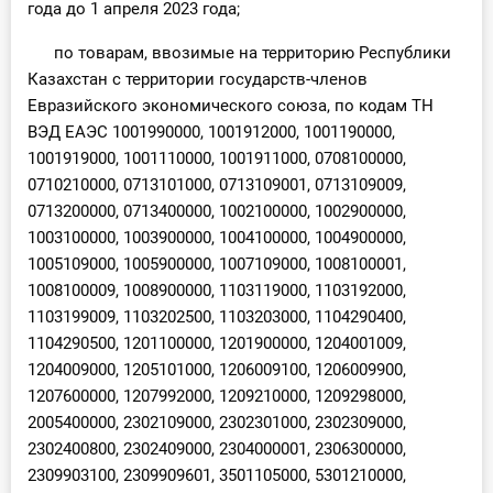
года до 1 апреля 2023 года;
по товарам, ввозимые на территорию Республики
Казахстан с территории государств-членов
Евразийского экономического союза, по кодам ТН
ВЭД ЕАЭС 1001990000, 1001912000, 1001190000,
1001919000, 1001110000, 1001911000, 0708100000,
0710210000, 0713101000, 0713109001, 0713109009,
0713200000, 0713400000, 1002100000, 1002900000,
1003100000, 1003900000, 1004100000, 1004900000,
1005109000, 1005900000, 1007109000, 1008100001,
1008100009, 1008900000, 1103119000, 1103192000,
1103199009, 1103202500, 1103203000, 1104290400,
1104290500, 1201100000, 1201900000, 1204001009,
1204009000, 1205101000, 1206009100, 1206009900,
1207600000, 1207992000, 1209210000, 1209298000,
2005400000, 2302109000, 2302301000, 2302309000,
2302400800, 2302409000, 2304000001, 2306300000,
2309903100, 2309909601, 3501105000, 5301210000,