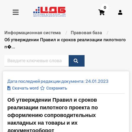
0
Информационная система
Правовая база
Получить консультацию
Текущий:
Об утверждении Правил и сроков реализации пилотного
п�...
Купить доступ
Главная ИС
Дата последней редакции документа: 24.01.2023
Формы
Скачать word
Сохранить
Об утверждении Правил и сроков
Консультации
реализации пилотного проекта по
Правовая база
оформлению сопроводительных
накладных на товары и их
Библиотека бухгалтера
документооборот