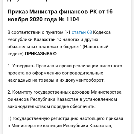
Инструменты
Приказ Министра финансов РК от 16
ноября 2020 года № 1104
Вебинары
В соответствии с пунктом 1-1
статьи 68
Кодекса
Справочник бухгалтера
Республики Казахстан "О налогах и других
обязательных платежах в бюджет" (Налоговый
Участник ВЭД
кодекс)
ПРИКАЗЫВАЮ
:
1. Утвердить Правила и сроки реализации пилотного
Практика ИП
проекта по оформлению сопроводительных
накладных на товары и их документооборот.
Кадры. Труд. Зарплата.
2. Комитету государственных доходов Министерства
Учет по отраслям
финансов Республики Казахстан в установленном
законодательством порядке обеспечить:
Юридический помощник
1) государственную регистрацию настоящего приказа
Интернет-магазин
в Министерстве юстиции Республики Казахстан;