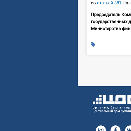
со
статьей 381
Нало
Председатель Ком
государственных 
Министерст