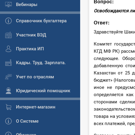
Вопрос:
Вебинары
Освобождаются ли
Справочник бухгалтера
Ответ:
Здравствуйте Шак
Участник ВЭД
Комитет государс
Практика ИП
КГД МФ РК) рассм
следующее. Оборо
Кадры. Труд. Зарплата.
добавленную сто
Казахстан от 25 д
Учет по отраслям
бюджет» (Налоговы
иное не предусм
Юридический помощник
определяется как
сторонами сделки
Интернет-магазин
законодательство
товара на условия
О Системе
всех платежей, пр