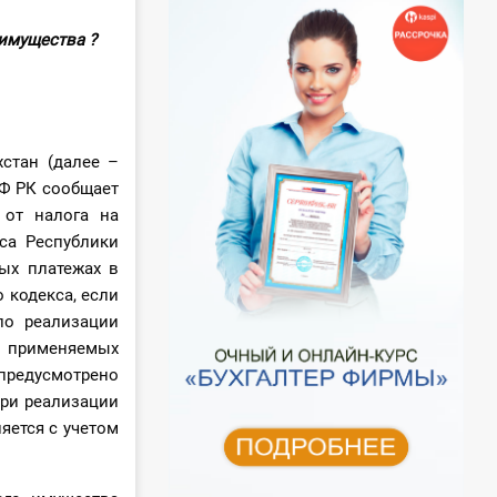
 имущества ?
стан (далее –
МФ РК сообщает
 от налога на
са Республики
ных платежах в
 кодекса, если
по реализации
з применяемых
предусмотрено
При реализации
яется с учетом