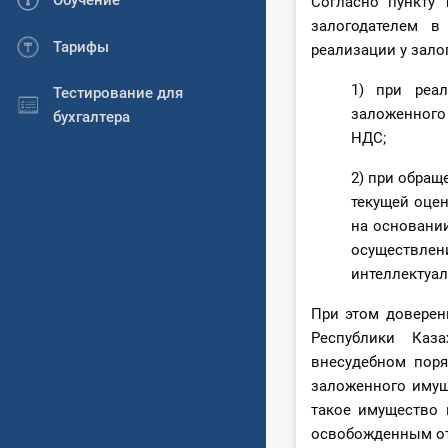
Обучение
Согласно пункту
залогодателем в
Тарифы
реализации у зало
1) при реа
Тестирование для
заложенного
бухгалтера
НДС;
2) при обращ
текущей оце
на основани
осуществле
интеллектуал
При этом доверен
Республики Каз
внесудебном поря
заложенного имущ
такое имущество
освобожденным от 