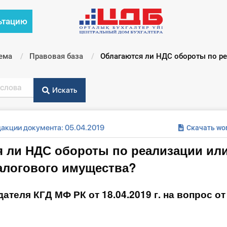
ьтацию
ема
Правовая база
Текущий:
Облагаются ли НДС обороты по реа
Искать
дакции документа: 05.04.2019
Скачать wo
 ли НДС обороты по реализации ил
алогового имущества?
ателя КГД МФ РК от 18.04.2019 г. на вопрос от