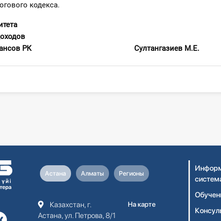
гового кодекса.
итета
доходов
ва финансов РК Султангазиев М.Е.
Информ
Астана
Алматы
Регионы
систем
Обучен
Казахстан, г.
На карте
Консул
Астана, ул. Петрова, 8/1