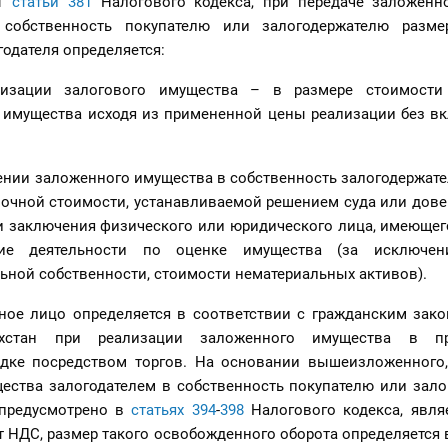
 1
статьи 381
Налогового кодекса, при передаче заложенн
 собственность покупателю или залогодержателю разм
годателя определяется:
лизации залогового имущества – в размере стоимости 
 имущества исходя из примененной цены реализации без вк
ении заложенного имущества в собственность залогодержате
ночной стоимости, устанавливаемой решением суда или дов
и заключения физического или юридического лица, имеющег
ние деятельности по оценке имущества (за исключен
ьной собственности, стоимости нематериальных активов).
ное лицо определяется в соответствии с гражданским зако
ахстан при реализации заложенного имущества в пр
дке посредством торгов. На основании вышеизложенного,
ества залогодателем в собственность покупателю или зало
 предусмотрено в
статьях 394
-
398
Налогового кодекса, явля
НДС, размер такого освобожденного оборота определяется 