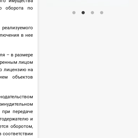
ого имущества
ер оборота по
реализуемого
лючения в нее
ля – в размере
еренным лицом
о лицензию на
ием объектов
нодательством
инудительном
 при передаче
годержателю и
ется оборотом,
в соответствии