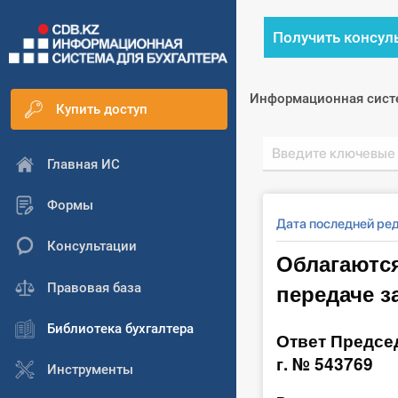
Получить консул
Информационная сист
Купить доступ
Главная ИС
Формы
Дата последней ре
Консультации
Облагаются
передаче з
Правовая база
Библиотека бухгалтера
Ответ Председ
г. № 543769
Инструменты