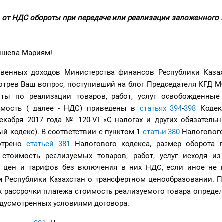
 от НДС обороты при передаче или реализации заложенного
ишева Мариям!
твенных доходов Министерства финансов Республики Казах
отрев Ваш вопрос, поступивший на блог Председателя КГД 
ты по реализации товаров, работ, услуг освобожденные
имость ( далее - НДС) приведены в
статьях 394
-
398
Кодек
екабря 2017 года № 120-VI «О налогах и других обязатель
й кодекс). В соответствии с пунктом 1
статьи 380
Налогового
отрено
статьей 381
Налогового кодекса, размер оборота 
 стоимость реализуемых товаров, работ, услуг исходя и
 цен и тарифов без включения в них НДС, если иное не 
м Республики Казахстан о трансфертном ценообразовании. 
х рассрочки платежа стоимость реализуемого товара определ
едусмотренных условиями договора.