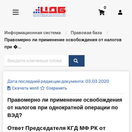
0
Информационная система
Правовая база
Получить консультацию
Текущий:
Правомерно ли применение освобождения от налогов
при �...
Купить доступ
Главная ИС
Дата последней редакции документа: 03.03.2020
Формы
Скачать word
Сохранить
Правомерно ли применение освобождения
Консультации
от налогов при однократной операции по
Правовая база
ВЭД?
Ответ Председателя КГД МФ РК от
Библиотека бухгалтера