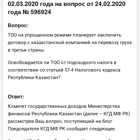
02.03.2020 года на вопрос от 24.02.2020
Инструменты
года № 596924
Вебинары
Вопрос:
ТОО на упрощенном режиме планирует заключить
Справочник бухгалтера
договор с казахстанской компанией на перевозу груза
в третьи страны.
Участник ВЭД
Освобождается ли ТОО от подоходного налога в
Практика ИП
соответствии со статьей 57-4 Налогового кодекса
Республики Казахстан?
Кадры. Труд. Зарплата.
Ответ:
Учет по отраслям
Комитет государственных доходов Министерства
Юридический помощник
финансов Республики Казахстан (далее – КГД МФ РК)
рассмотрев Ваш вопрос, поступивший на блог
Председателя КГД МФ РК сообщает следующее.
Интернет-магазин