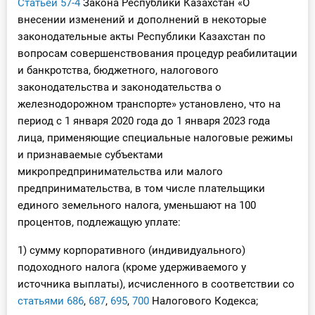
Статьей 57-4
Закона Республики Казахстан «О
О Системе
внесении изменений и дополнений в некоторые
законодательные акты Республики Казахстан по
Обучение
вопросам совершенствования процедур реабилитации
и банкротства, бюджетного, налогового
Тарифы
законодательства и законодательства о
железнодорожном транспорте» установлено, что на
Тестирование для
период с 1 января 2020 года до 1 января 2023 года
бухгалтера
лица, применяющие специальные налоговые режимы
и признаваемые субъектами
микропредпринимательства или малого
предпринимательства, в том числе плательщики
единого земельного налога, уменьшают на 100
процентов, подлежащую уплате:
1) сумму корпоративного (индивидуального)
подоходного налога (кроме удерживаемого у
источника выплаты), исчисленного в соответствии со
статьями 686
,
687
,
695
,
700
Налогового Кодекса;