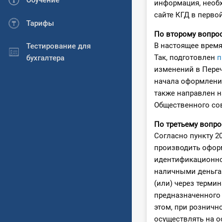
Обучение
информация, необх
сайте КГД в перво
Тарифы
По второму вопрос
В настоящее время
Тестирование для
Так, подготовлен
п
бухгалтера
изменений в Переч
начала оформления
также направлен н
Общественного со
По третьему вопро
Согласно пункту 2
производить оформ
идентификационно
наличными деньга
(или) через терми
предназначенного 
этом, при розничн
осуществлять на 