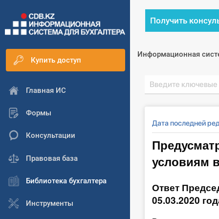
Получить консул
Информационная сист
Купить доступ
Главная ИС
Формы
Дата последней ре
Консультации
Предусматр
условиям 
Правовая база
Библиотека бухгалтера
Ответ Председ
05.03.2020 го
Инструменты