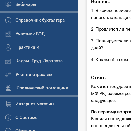
Вопрос:
Вебинары
1. В каком период
налогоплательщик
Справочник бухгалтера
2. Продлится ли п
Участник ВЭД
3. Планируется ли
Практика ИП
дней?
4. Каким образом
Кадры. Труд. Зарплата.
Учет по отраслям
Ответ:
Комитет государст
Юридический помощник
МФ РК) рассмотрев
следующее.
Интернет-магазин
По первому вопрос
О Системе
В связи с предло
сопроводительной 