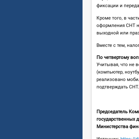
фиксации и переда
Кроме того, в час
оформления СНТ н
выходной или пра
Вместе с тем, нал
По четвертому воп
Учитывая, что не 
(компьютер, ноутбу
реализовано моби
подтверждать СНТ.
Председатель Ком
государственных 
Министерст