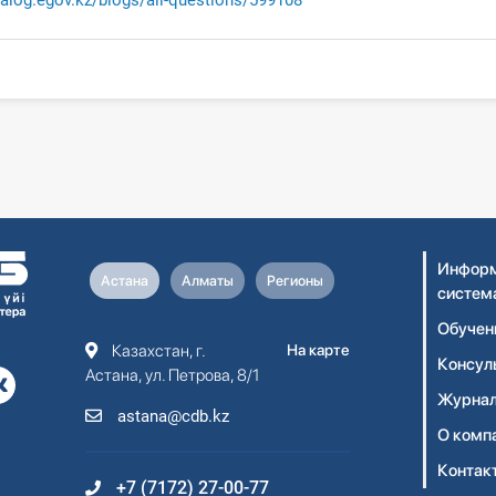
dialog.egov.kz/blogs/all-questions/599108
Информ
Астана
Алматы
Регионы
систем
Обучен
Казахстан, г.
На карте
Консул
Астана, ул. Петрова, 8/1
Журнал
astana@cdb.kz
О комп
Контак
+7 (7172) 27-00-77