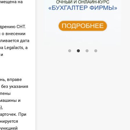
змещена на
едрению СНТ.
 о внесении
ливается дата
 Legalacts, а
 и
нь, вправе
 без указания
влены
 машины и
),
арточек. При
нируется
функцией