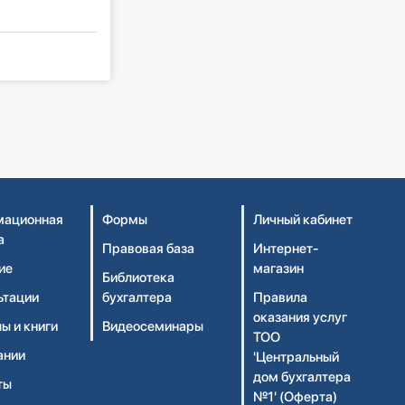
ационная
Формы
Личный кабинет
а
Правовая база
Интернет-
ие
магазин
Библиотека
ьтации
бухгалтера
Правила
оказания услуг
ы и книги
Видеосеминары
ТОО
ании
'Центральный
дом бухгалтера
ты
№1' (Оферта)