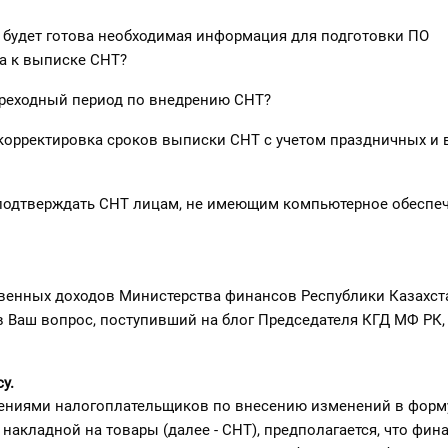
е будет готова необходимая информация для подготовки ПО
а к выписке СНТ?
ереходный период по внедрению СНТ?
 корректировка сроков выписки СНТ с учетом праздничных и
 подтверждать СНТ лицам, не имеющим компьютерное обеспе
венных доходов Министерства финансов Республики Казахста
 Ваш вопрос, поступивший на блог Председателя КГД МФ РК,
у.
жениями налогоплательщиков по внесению изменений в форм
накладной на товары (далее - СНТ), предполагается, что фин