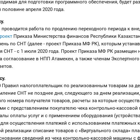
одимая для подготовки программного обеспечения, будет ра
й половине апреля 2020 года.
у.
 проводится работа по продлению переходного периода к вн
роект
Приказа Министерства финансов Республики Казахстан
ень по СНТ (далее - проект Приказа МФ РК), которым устанав
 СНТ - с 1 июля 2020 года. Проект Приказа МФ РК размещен на
а согласование в НПП Атамекен, а также членам Экспертного
ветов.
су.
0 Правил налогоплательщик по реализованным товарам за де
ление СНТ не позднее дня, следующего за днем реализации,
го номера получателя товаров, расчеты за которые осущест
ми с представлением покупателю чека контрольно-кассовой
налы оплаты услуг и с применением оборудования (устройства
для осуществления платежей с использованием платежных к
ой реализации списание товаров с «Виртуального склада» пла
основании сведений из чека контрольно-кассовой машины с 