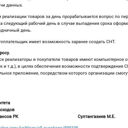
чи данных.
ти реализации товаров за день прорабатывается вопрос по пе
а следующий рабочий день в случае выпадения срока оформ
здничный день.
огоплательщик имеет возможность заранее создать СНТ.
росу.
все реализаторы и покупатели товаров имеют компьютерное 
к и т.д.), в целях обеспечения возможности подтверждения С
льное приложение, посредством которого организации смогу
итета
доходов
ва финансов РК Султангазиев М.Е.