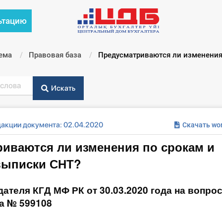
ьтацию
ема
Правовая база
Текущий:
Предусматриваются ли изменения 
Искать
дакции документа: 02.04.2020
Скачать wo
иваются ли изменения по срокам и
выписки СНТ?
ателя КГД МФ РК от 30.03.2020 года на вопрос
да № 599108