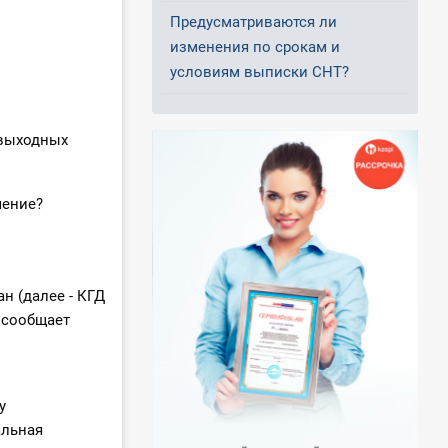
Предусматриваются ли
изменения по срокам и
условиям выписки СНТ?
 выходных
чение?
н (далее - КГД
 сообщает
у
альная