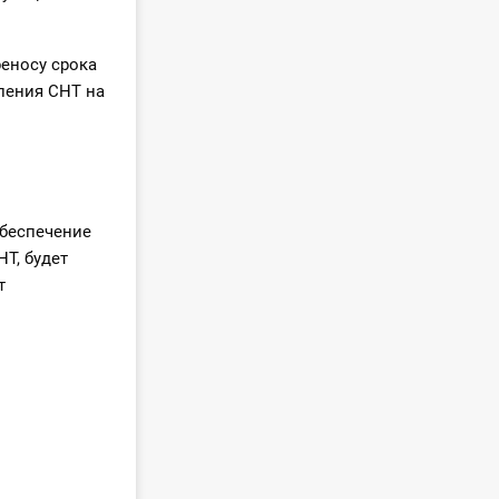
реносу срока
ления СНТ на
обеспечение
НТ, будет
т