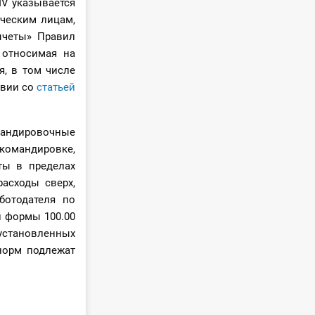
 IV указывается
ческим лицам,
ычеты» Правил
 относимая на
, в том числе
твии со
статьей
мандировочные
командировке,
ты в пределах
асходы сверх,
ботодателя по
 формы 100.00
 установленных
 норм подлежат