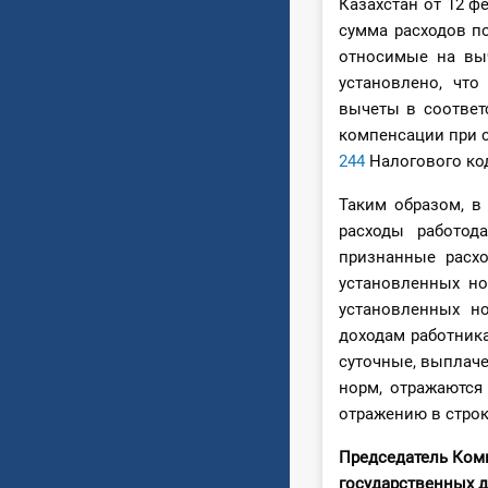
Казахстан от 12 фе
сумма расходов п
относимые на выч
установлено, что
вычеты в соответ
компенсации при 
244
Налогового ко
Таким образом, в
расходы работод
признанные расхо
установленных но
установленных н
доходам работник
суточные, выплач
норм, отражаются 
отражению в строке
Председатель Ком
государственных 