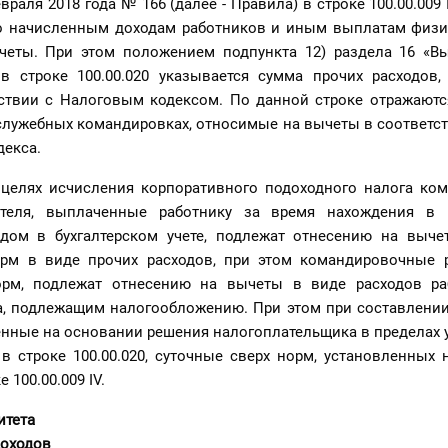
враля 2018 года № 166 (далее - Правила) в строке 100.00.009
о начисленным доходам работников и иным выплатам физи
еты. При этом положением подпункта 12) раздела 16 «В
 в строке 100.00.020 указывается сумма прочих расходов,
ствии с Налоговым кодексом. По данной строке отражаются
служебных командировках, относимые на вычеты в соответс
декса.
 целях исчисления корпоративного подоходного налога ко
ателя, выплаченные работнику за время нахождения в 
дом в бухгалтерском учете, подлежат отнесению на выче
рм в виде прочих расходов, при этом командировочные р
орм, подлежат отнесению на вычеты в виде расходов ра
а, подлежащим налогообложению. При этом при составлении
енные на основании решения налогоплательщика в пределах
в строке 100.00.020, суточные сверх норм, установленных
 100.00.009 IV.
итета
доходов