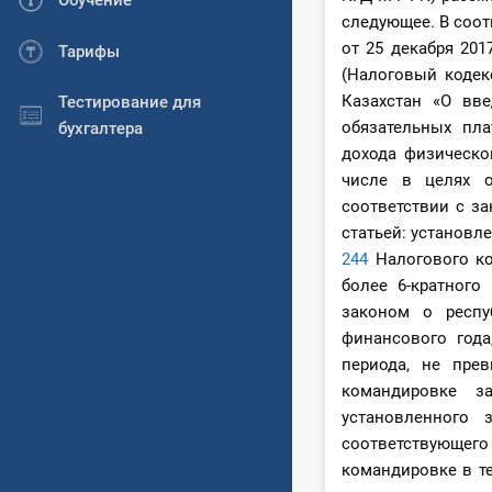
Обучение
следующее. В соот
от 25 декабря 201
Тарифы
(Налоговый кодек
Казахстан «О вве
Тестирование для
обязательных пла
бухгалтера
дохода физическо
числе в целях о
соответствии с за
статьей: установлен
244
Налогового ко
более 6-кратного
законом о респу
финансового год
периода, не пре
командировке з
установленного
соответствующе
командировке в т