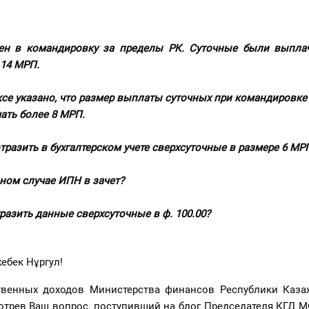
ен в командировку за пределы РК. Суточные были выпла
 14 МРП.
се указано, что размер выплаты суточных при командировке
ать более 8 МРП.
отразить в бухгалтерском учете сверхсуточные в размере 6 М
анном случае ИПН в зачет?
тразить данные сверхсуточные в ф. 100.00?
ебек Нұргул!
твенных доходов Министерства финансов Республики Казах
отрев Ваш вопрос, поступивший на блог Председателя КГД 