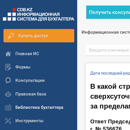
Получить консул
Информационная сист
Купить доступ
Главная ИС
Формы
Дата последней ред
Консультации
В какой ст
сверхсуто
Правовая база
за предела
Библиотека бухгалтера
Ответ Председ
Инструменты
г. № 536676