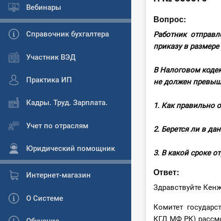
Вебинары
Вопрос:
Справочник бухгалтера
Работник отправл
приказу в размере
Участник ВЭД
В Налоговом кодек
Практика ИП
не должен превыш
Кадры. Труд. Зарплата.
1. Как правильно 
Учет по отраслям
2. Берется ли в д
Юридический помощник
3. В какой сроке о
Ответ:
Интернет-магазин
Здравствуйте Кенж
О Системе
Комитет государс
КГД МФ РК) рассм