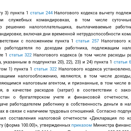
у 3) пункта 1
статьи 244
Налогового кодекса вычету подле
ри служебных командировках, в том числе суточны
о решению налогоплательщика, выплачиваемые работн
андировке, включая дни временной нетрудоспособности ком
тветствии с положением пункта 1
статьи 257
Налогового к
ы работодателя по доходам работника, подлежащим нал
те 1
статьи 322
Налогового кодекса (в том числе расходы р
 указанным в подпунктах 20), 22), 23) и 24) пункта 1
статьи 
том 1) пункта 1
статьи 322
Налогового кодекса установлено
жащими налогообложению, являются, в том числе доходы
ляющимся налоговым агентом, и признанные, в том числе в
ля, в качестве расходов (затрат) в соответствии с зако
хстан о бухгалтерском учете и финансовой отчетности
аче работодателем работнику в собственность деньги в на
х в связи с наличием трудовых отношений. Согласно подпун
ил составления налоговой отчетности «Декларация по к
у (форма 100.00)», утвержденных
приказом
Министра финанс