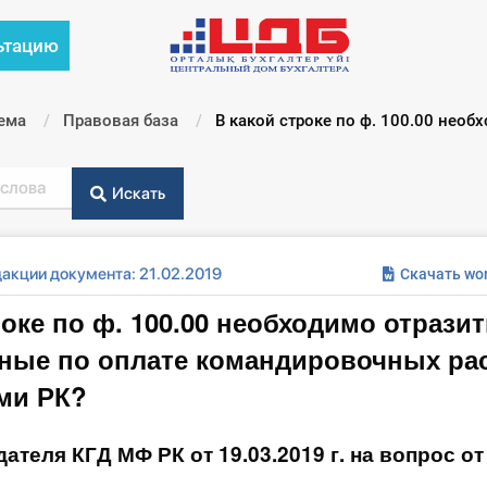
ьтацию
ема
Правовая база
Текущий:
В какой строке по ф. 100.00 необ
Искать
акции документа: 21.02.2019
Скачать wo
роке по ф. 100.00 необходимо отрази
чные по оплате командировочных ра
ми РК?
ателя КГД МФ РК от 19.03.2019 г. на вопрос от