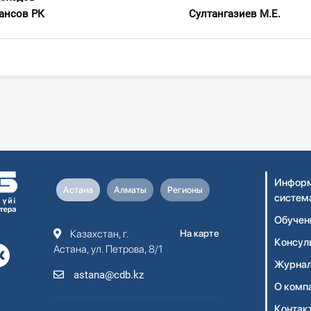
ва финансов РК Султангазиев М.Е.
Информ
Астана
Алматы
Регионы
систем
Обучен
Казахстан, г.
На карте
Консул
Астана, ул. Петрова, 8/1
Журнал
astana@cdb.kz
О комп
Контак