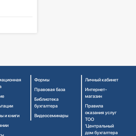
ационная
Формы
Личный кабинет
а
Правовая база
Интернет-
ие
магазин
Библиотека
ьтации
бухгалтера
Правила
оказания услуг
ы и книги
Видеосеминары
ТОО
ании
'Центральный
дом бухгалтера
ты