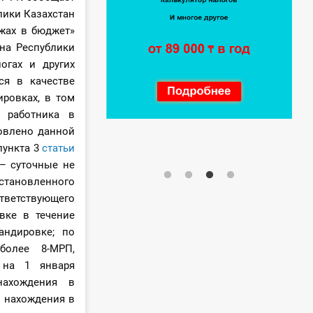
лики Казахстан
ежах в бюджет»
на Республики
огах и других
ся в качестве
ровках, в том
 работника в
новлено данной
 пункта 3
статьи
– суточные не
установленного
ветствующего
вке в течение
андировке; по
более 8-МРП,
 на 1 января
нахождения в
 нахождения в