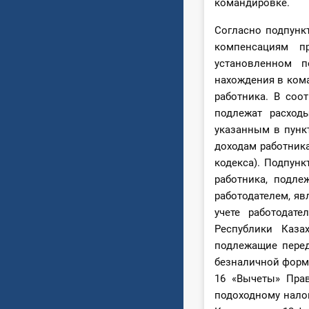
командировке.
Согласно подпункт
компенсациям п
установленном п
нахождения в ком
работника. В соо
подлежат расход
указанным в пунк
доходам работника,
кодекса). Подпунк
работника, подле
работодателем, яв
учете работодате
Республики Каза
подлежащие перед
безналичной форма
16 «Вычеты» Прав
подоходному налог