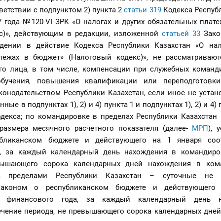
ветствии с подпунктом 2) пункта 2
статьи 319
Кодекса Респуб
7 года №120-VI ЗРК «О налогах и других обязательных плат
с)», действующим в редакции, изложенной
статьей 33
Зако
дении в действие Кодекса Республики Казахстан «О нал
тежах в бюджет» (Налоговый кодекс)», не рассматривают
го лица, в том числе, компенсации при служебных команди
бучения, повышения квалификации или переподготовки
конодательством Республики Казахстан, если иное не уста
ные в подпунктах 1), 2) и 4) пункта 1 и подпунктах 1), 2) и 4)
декса; по командировке в пределах Республики Казахстан 
 размера месячного расчетного показателя (далее-
МРП
), 
бликанском бюджете и действующего на 1 января соот
а, за каждый календарный день нахождения в командиро
вышающего сорока календарных дней нахождения в ком
а пределами Республики Казахстан – суточные не 
 законом о республиканском бюджете и действующего
го финансового года, за каждый календарный день 
ечение периода, не превышающего сорока календарных дней