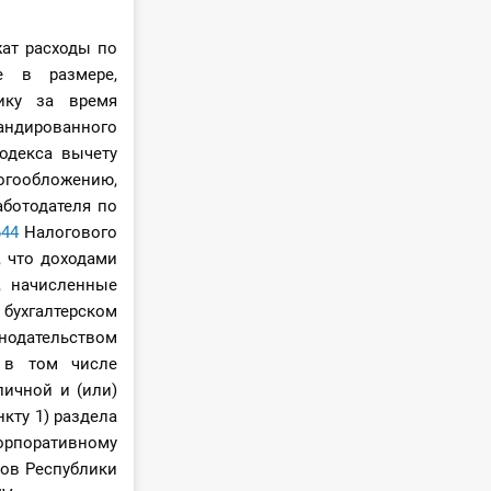
жат расходы по
е в размере,
ику за время
андированного
одекса вычету
огообложению,
аботодателя по
644
Налогового
, что доходами
, начисленные
 бухгалтерском
нодательством
, в том числе
личной и (или)
кту 1) раздела
орпоративному
ов Республики